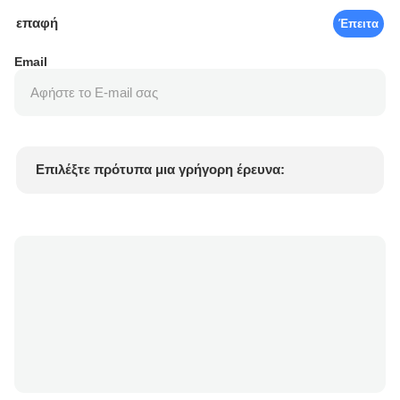
επαφή
Έπειτα
Email
Επιλέξτε πρότυπα μια γρήγορη έρευνα:
Τιμή προϊόντος
Min.order quantity
Vraag een staal aan
Meer details