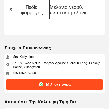
Πεδίο
Μελάνια νερού,
3
εφαρμογής:
πλαστικά μελάνια.
Στοιχεία Επικοινωνίας
Mrs. Kelly Liao
Αρ. 18, Οδός Meilin, Τέταρτος Δρόμος Yuancun Heng, Περιοχή
Tianhe, Guangzhou
+86-13592763593
Μιλήστε τώρα.
Αρχική
Προϊόντα
Βίντεο
Σχετικά Με
Σελίδα
Εμάς
Αποκτήστε Την Καλύτερη Τιμή Για