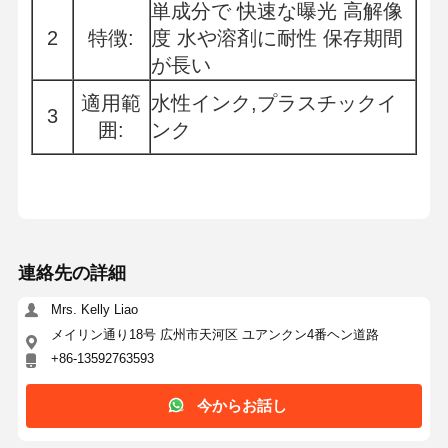
単成分で 快速な曝光 高解像
2
特徴:
度 水や溶剤に耐性 保存期間
が長い
適用範
水性インク,プラスチックイ
3
囲:
ンク
連絡先の詳細
Mrs. Kelly Liao
メイリン通り18号 広州市天河区 ユアンクン4番ヘン道路
+86-13592763593
今からお話し