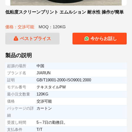
低粘度スクリーンプリント エムルション 耐水性 操作が簡単
価格：交渉可能
MOQ：120KG
ベストプライス
今からお話し
製品の説明
起源の場所
中国
ブランド名
JIARUN
証明
GB/T19001-2000-ISO9001:2000
モデル番号
テキスタイルPW
最小注文数量
120KG
価格
交渉可能
パッケージの詳
カートン
細
受渡し時間
5～7日の勤務日。
支払条件
T/T