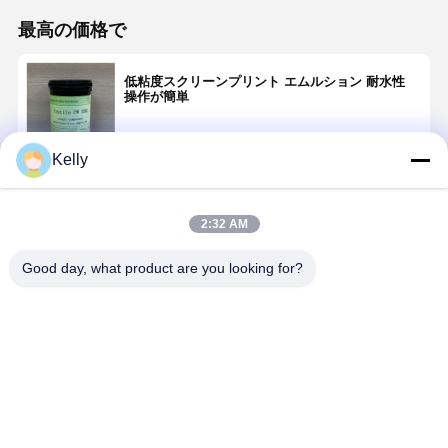
最高の価格で
低粘度スクリーンプリント エムルション 耐水性
操作が簡単
Kelly
続行
2:32 AM
推薦されたプロダクト
Good day, what product are you looking for?
ホーム
製品
ビデオ
企業情報
環境に優しい
繊維 PWL
単成分シルク
防水 光感性
青色エマルシ
SBQ 赤 光敏感
スクリーン乳
ミュルショ
ョンスクリー
性 エムルショ
液 高感度UVベ
シリコン印
ン印刷用感光
ン 単一成分 高
ース
高固体量