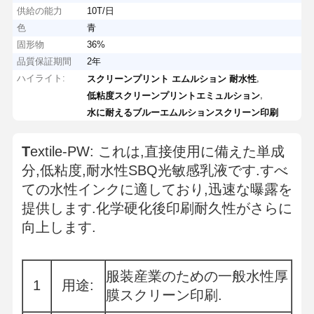
供給の能力
10T/日
色
青
固形物
36%
品質保証期間
2年
ハイライト:
,
スクリーンプリント エムルション 耐水性
,
低粘度スクリーンプリントエミュルション
水に耐えるブルーエムルションスクリーン印刷
T
extile-PW: これは,直接使用に備えた単成
分,低粘度,耐水性SBQ光敏感乳液です.すべ
ての水性インクに適しており,迅速な曝露を
提供します.化学硬化後印刷耐久性がさらに
向上します.
服装産業のための一般水性厚
1
用途:
膜スクリーン印刷.