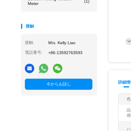
(1)
Meter
接触
接触:
Mrs. Kelly Liao
電話番号:
+86-13592763593
詳細情
今からお話し
色
品
感
ハ