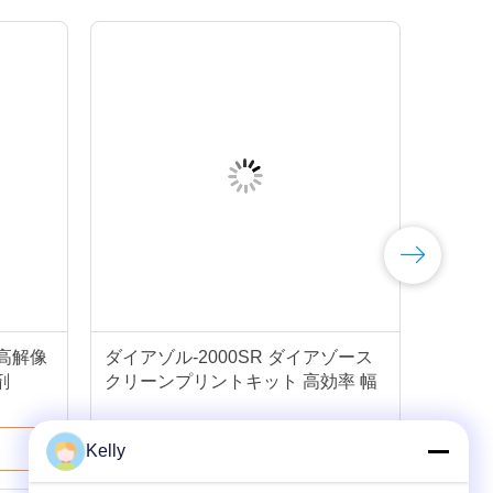
 高解像
ダイアゾル-2000SR ダイアゾース
ブ
剤
クリーンプリントキット 高効率 幅
ン 
幅
成
ベストプライス
Kelly