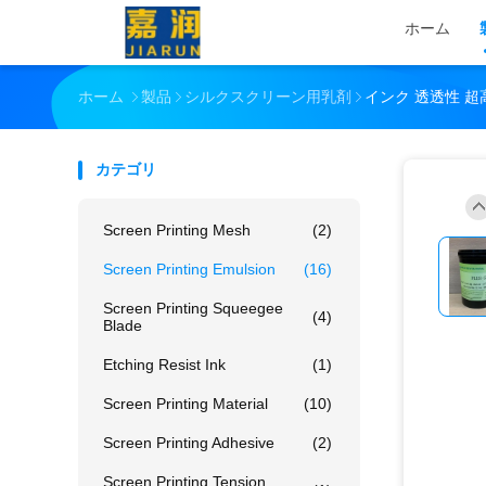
ホーム
ホーム
製品
シルクスクリーン用乳剤
インク 透透性 
カテゴリ
Screen Printing Mesh
(2)
Screen Printing Emulsion
(16)
Screen Printing Squeegee
(4)
Blade
Etching Resist Ink
(1)
Screen Printing Material
(10)
Screen Printing Adhesive
(2)
Screen Printing Tension