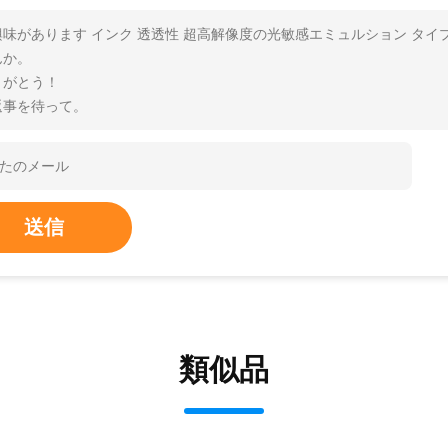
興味があります インク 透透性 超高解像度の光敏感エミュルション タ
んか。
りがとう！
返事を待って。
送信
類似品