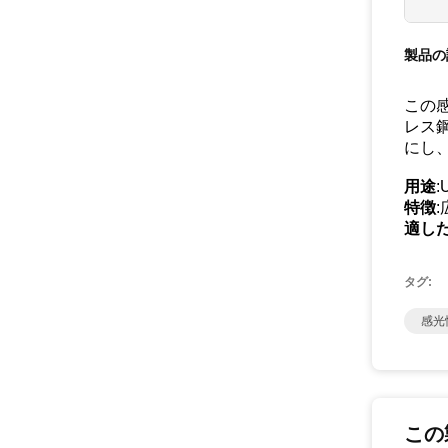
製品の
この
レス
にし
用途
特徴
適し
タグ:
感光
この