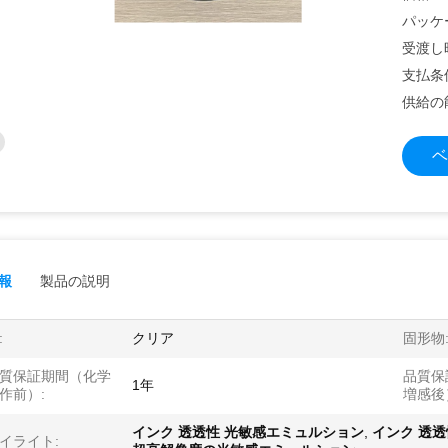
パッケ
受渡し
支払条
供給の
ベ
報
製品の説明
:
クリア
固形物
質保証期間（化学
品質保
1年
作前）:
増感後
インク 透透性 光敏感エミュルション
,
インク 透
イライト: