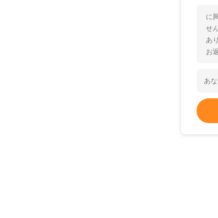
に
せ
あ
お