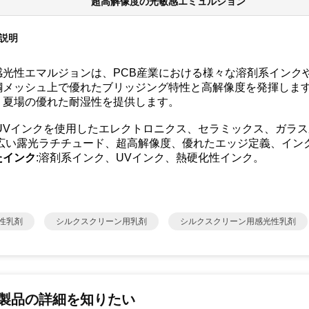
超高解像度の光敏感エミュルション
説明
感光性エマルジョンは、PCB産業における様々な溶剤系インク
鋼メッシュ上で優れたブリッジング特性と高解像度を発揮しま
、夏場の優れた耐湿性を提供します。
:UVインクを使用したエレクトロニクス、セラミックス、ガラ
:広い露光ラチチュード、超高解像度、優れたエッジ定義、イン
たインク
:溶剤系インク、UVインク、熱硬化性インク。
性乳剤
シルクスクリーン用乳剤
シルクスクリーン用感光性乳剤
製品の詳細を知りたい