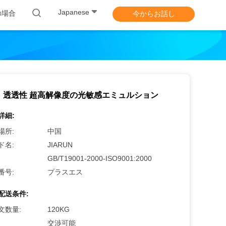
Japanese
の場合
今からお話し
 透透性 超高解像度の光敏感エミュルション
詳細:
場所:
中国
ド名:
JIARUN
GB/T19001-2000-ISO9001:2000
番号:
プラスエス
配送条件:
文数量:
120KG
交渉可能