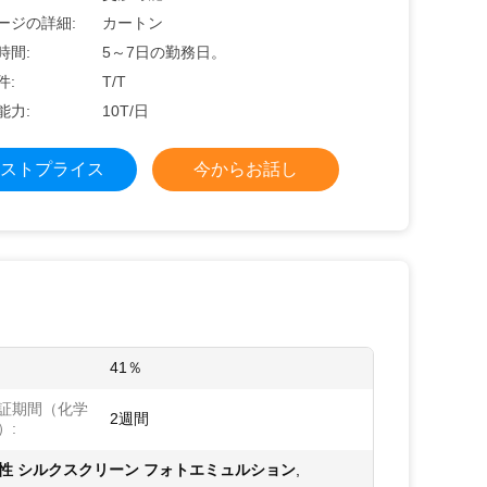
ージの詳細:
カートン
時間:
5～7日の勤務日。
件:
T/T
能力:
10T/日
ストプライス
今からお話し
:
41％
証期間（化学
2週間
）:
透性 シルクスクリーン フォトエミュルション
,