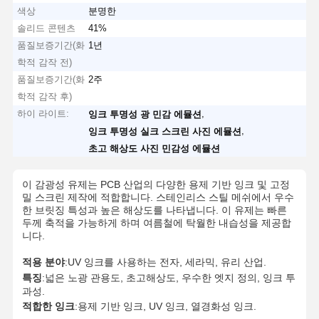
색상
분명한
솔리드 콘텐츠
41%
품질보증기간(화
1년
학적 감작 전)
품질보증기간(화
2주
학적 감작 후)
하이 라이트:
,
잉크 투명성 광 민감 에뮬션
,
잉크 투명성 실크 스크린 사진 에뮬션
초고 해상도 사진 민감성 에뮬션
이 감광성 유제는 PCB 산업의 다양한 용제 기반 잉크 및 고정
밀 스크린 제작에 적합합니다. 스테인리스 스틸 메쉬에서 우수
한 브릿징 특성과 높은 해상도를 나타냅니다. 이 유제는 빠른
두께 축적을 가능하게 하며 여름철에 탁월한 내습성을 제공합
니다.
적용 분야
:UV 잉크를 사용하는 전자, 세라믹, 유리 산업.
특징
:넓은 노광 관용도, 초고해상도, 우수한 엣지 정의, 잉크 투
과성.
적합한 잉크
:용제 기반 잉크, UV 잉크, 열경화성 잉크.