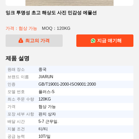
잉크 투명성 초고 해상도 사진 민감성 에뮬션
가격：협상 가능
MOQ：120KG
최고의 가격
지금 얘기해
제품 설명
원래 장소
중국
브랜드 이름
JIARUN
인증
GB/T19001-2000-ISO9001:2000
모델 번호
플러스-S
최소 주문 수량
120KG
가격
협상 가능
포장 세부 사항
판지 상자
배달 시간
5-7 근무일.
지불 조건
티/티
공급 능력
10T/일