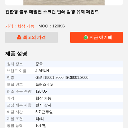
친환경 블루 에멀젼 스크린 인쇄 감광 유제 페인트
가격：협상 가능
MOQ：120KG
최고의 가격
지금 얘기해
제품 설명
원래 장소
중국
브랜드 이름
JIARUN
인증
GB/T19001-2000-ISO9001:2000
모델 번호
플러스-HS
최소 주문 수량
120KG
가격
협상 가능
포장 세부 사항
판지 상자
배달 시간
5-7 근무일.
지불 조건
티/티
공급 능력
10T/일