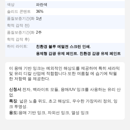
색상
파란색
솔리드 콘텐트
36%
품질보증기간(화
1년
학적 감작 전)
품질보증기간(화
2주
학적 감작 후)
하이 라이트:
,
친환경 블루 에멀젼 스크린 인쇄
,
용제형 감광 유제 페인트
친환경 감광 유제 페인트
이 용매 기반 잉크는 예외적인 해상도를 제공하며 특히 세라믹
및 유리 디칼 산업에 적합합니다.또한 여름철 에 습기에 탁월
한 저항력 을 제공한다.
신청서
:전자, 백라이트 모듈, 용매/UV 잉크를 사용하는 유리 산
업.
특징
: 넓은 노출 위도, 초고 해상도, 우수한 가장자리 정의, 잉
크 투명성.
용도:
용매 기반 잉크, 자외선 잉크, 열성 잉크