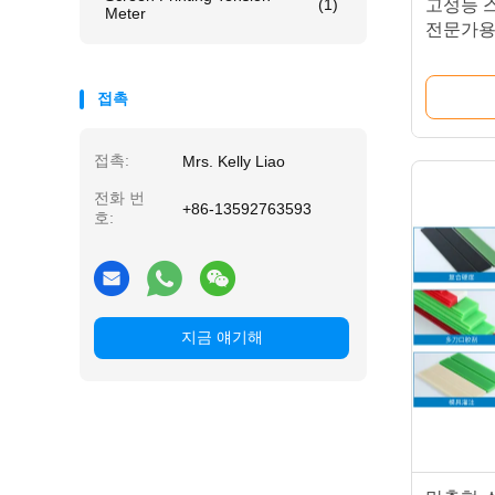
(1)
고성능 
Meter
전문가용 5*
75 80 85
접촉
접촉:
Mrs. Kelly Liao
전화 번
+86-13592763593
호:
지금 얘기해