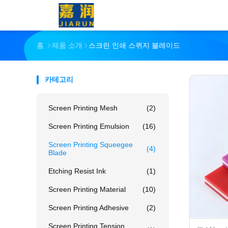
홈
제품 소개
스크린 인쇄 스퀴지 블레이드
카테고리
Screen Printing Mesh
(2)
Screen Printing Emulsion
(16)
Screen Printing Squeegee
(4)
Blade
Etching Resist Ink
(1)
Screen Printing Material
(10)
Screen Printing Adhesive
(2)
Screen Printing Tension