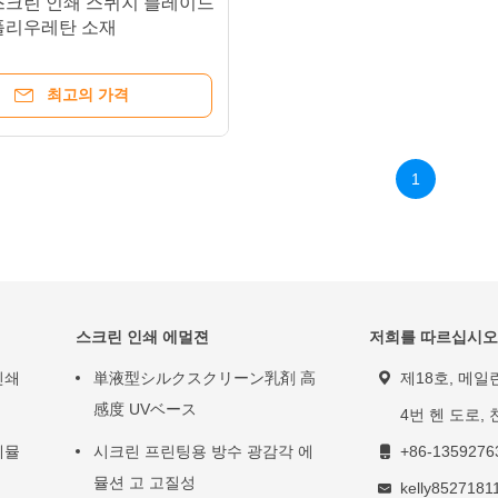
스크린 인쇄 스퀴지 블레이드
폴리우레탄 소재
최고의 가격
1
스크린 인쇄 에멀젼
저희를 따르십시오
인쇄
単液型シルクスクリーン乳剤 高
제18호, 메일
感度 UVベース
4번 헨 도로, 
에뮬
시크린 프린팅용 방수 광감각 에
+86-1359276
뮬션 고 고질성
kelly852718