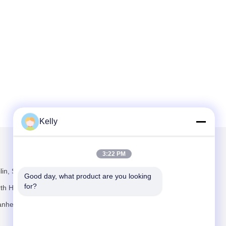
Kelly
Scrivici
3:22 PM
lin, Strada
Good day, what product are you looking 
for?
th Heng,
ianhe,