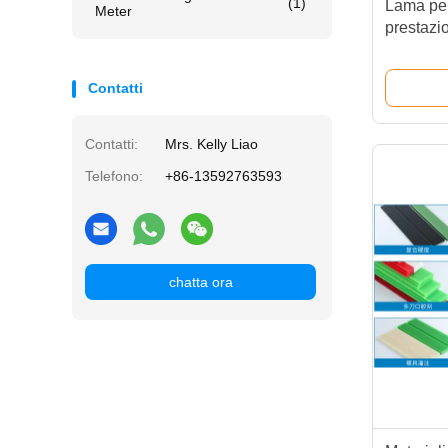
(1)
Lama per 
Meter
prestazi
9*50 SHA
Contatti
Contatti:
Mrs. Kelly Liao
Telefono:
+86-13592763593
chatta ora