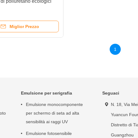
 di poliuretano ecologici
Miglior Prezzo
1
Emulsione per serigrafia
Seguaci
Emulsione monocomponente
N. 18, Via Mei
oto
per schermo di seta ad alta
Yuancun Four
sensibilità ai raggi UV
Distretto di T
Emulsione fotosensibile
Guangzhou