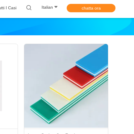
Italian
tti I Casi
chatta ora