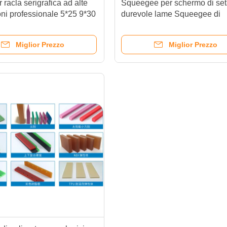
racla serigrafica ad alte
Squeegee per schermo di se
oni professionale 5*25 9*30
durevole lame Squeegee di
 65 70 75 80 85
poliuretano resistente ai solve
la stampa su schermo
Miglior Prezzo
Miglior Prezzo