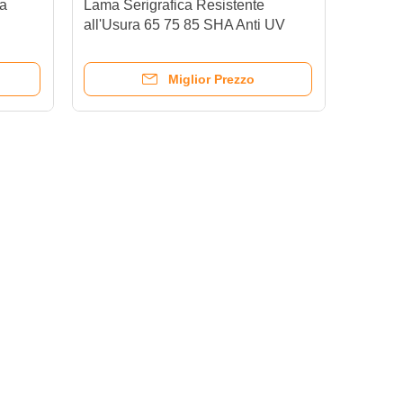
ta
Lama Serigrafica Resistente
all'Usura 65 75 85 SHA Anti UV
nti per
Durometro Spatola
Miglior Prezzo