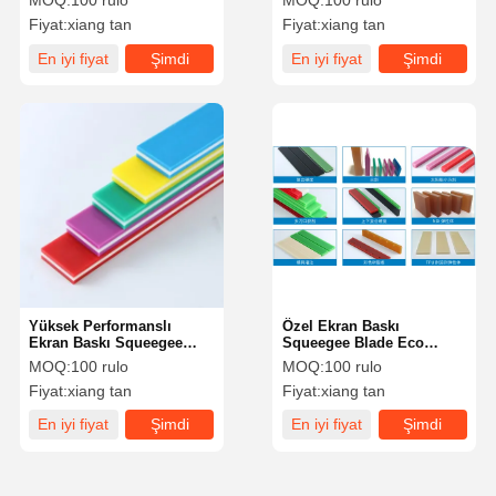
MOQ:
100 rulo
MOQ:
100 rulo
Kazıyıcı Serigrafi İçin
Durometer
Fiyat:
xiang tan
Fiyat:
xiang tan
En iyi fiyat
Şimdi
En iyi fiyat
Şimdi
sohbet et.
sohbet et.
Yüksek Performanslı
Özel Ekran Baskı
Ekran Baskı Squeegee
Squeegee Blade Eco
Blade Profesyonel 5*25
Dostluklu Polyurethane
MOQ:
100 rulo
MOQ:
100 rulo
9*30 9*50 SHA 65 70 75 80
Malzemeleri
Fiyat:
xiang tan
Fiyat:
xiang tan
85
En iyi fiyat
Şimdi
En iyi fiyat
Şimdi
sohbet et.
sohbet et.