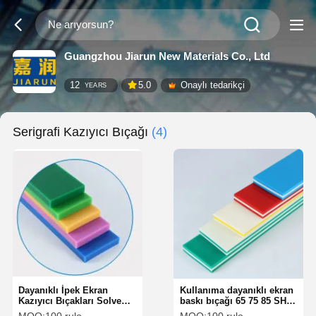
Guangzhou Jiarun New Materials Co., Ltd
12
5.0
Onaylı tedarikçi
YEARS
Serigrafi Kazıyıcı Bıçağı
(4)
Dayanıklı İpek Ekran
Kullanıma dayanıklı ekran
Kazıyıcı Bıçakları Solvente
baskı bıçağı 65 75 85 SHA
Dayanıklı Poliüretan
Anti UV Squeegee