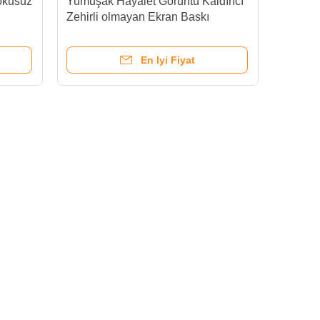
Kokusuz
Yumuşak Hayalet Görüntü Kaldırıcı
Zehirli olmayan Ekran Baskı
Malzemesi
En Iyi Fiyat