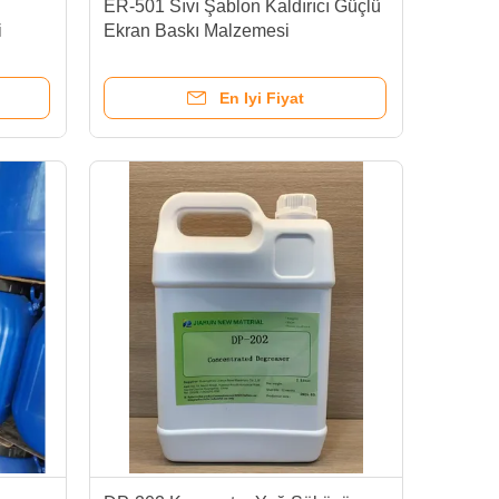
ER-501 Sıvı Şablon Kaldırıcı Güçlü
i
Ekran Baskı Malzemesi
En Iyi Fiyat