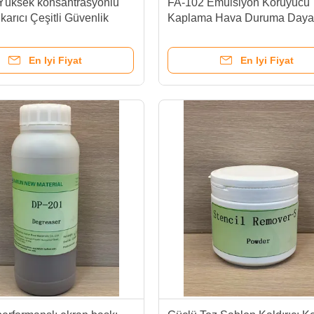
Yüksek konsantrasyonlu
FA-102 Emülsiyon Koruyucu
karıcı Çeşitli Güvenlik
Kaplama Hava Duruma Dayan
erimlilik
Ekolojik Dostluklu Ekran Bas
Malzemesi
En Iyi Fiyat
En Iyi Fiyat