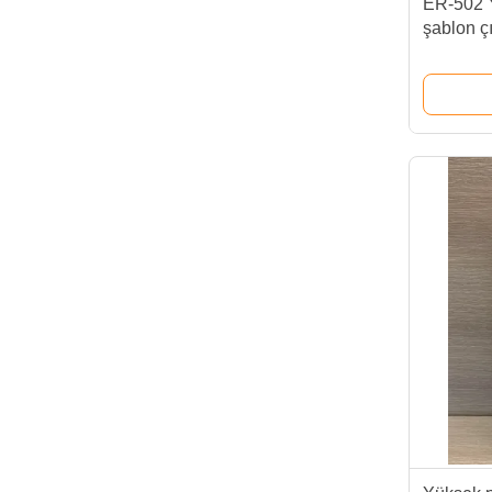
ER-502 
şablon çı
Yüksek v