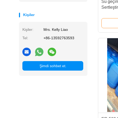
Su geçi
Sertleşti
Ömrünü 
Kişiler
Kişiler:
Mrs. Kelly Liao
Tel:
+86-13592763593
Şimdi sohbet et.