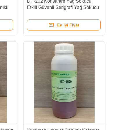
DP-202 Konsantre Yağ Sökücü
ıklı
Etkili Güvenli Serigrafi Yağ Sökücü
kı
En Iyi Fiyat