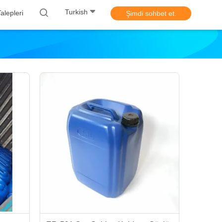
Turkish
alepleri
Şimdi sohbet et.