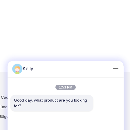
Kelly
Mail Gönder
1:53 PM
n Caddesi,
Good day, what product are you looking 
for?
düncü Heng
ölgesi,