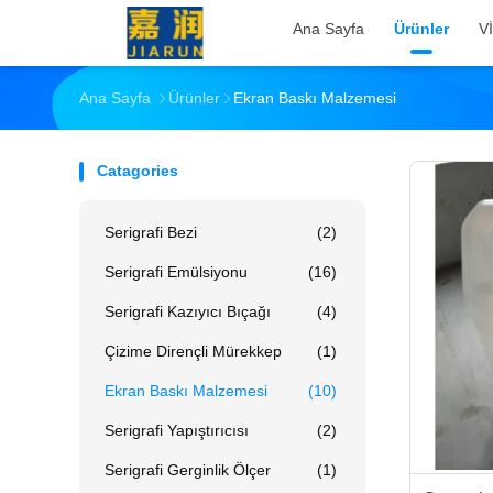
Ana Sayfa
Ürünler
V
Ana Sayfa
Ürünler
Ekran Baskı Malzemesi
Catagories
Serigrafi Bezi
(2)
Serigrafi Emülsiyonu
(16)
Serigrafi Kazıyıcı Bıçağı
(4)
Çizime Dirençli Mürekkep
(1)
Ekran Baskı Malzemesi
(10)
Serigrafi Yapıştırıcısı
(2)
Serigrafi Gerginlik Ölçer
(1)