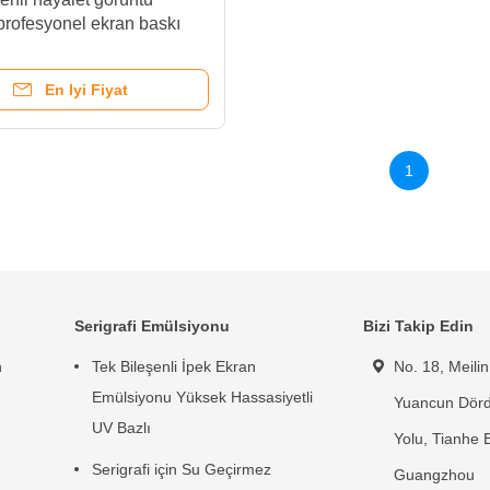
 profesyonel ekran baskı
si
En Iyi Fiyat
1
Serigrafi Emülsiyonu
Bizi Takip Edin
n
Tek Bileşenli İpek Ekran
No. 18, Meili
Emülsiyonu Yüksek Hassasiyetli
Yuancun Dör
UV Bazlı
Yolu, Tianhe B
Serigrafi için Su Geçirmez
Guangzhou