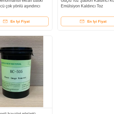
erformanslı ekran baskı
Güçlü Toz Şablon Kaldırıcı 
cü çok yönlü aşındırıcı
Emülsiyon Kaldırıcı Toz
En Iyi Fiyat
En Iyi Fiyat
enli hayalet görüntü