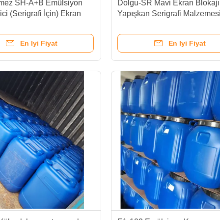
rmez SH-A+B Emülsiyon
Dolgu-SR Mavi Ekran Blokajı
rici (Serigrafi İçin) Ekran
Yapışkan Serigrafi Malzemes
Uzatır
Solventlere Dayanıklı
En Iyi Fiyat
En Iyi Fiyat