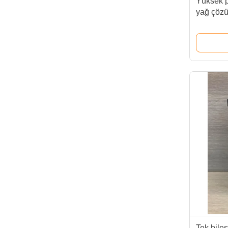
Yüksek p
yağ çözü
olmayan
Tek bileş