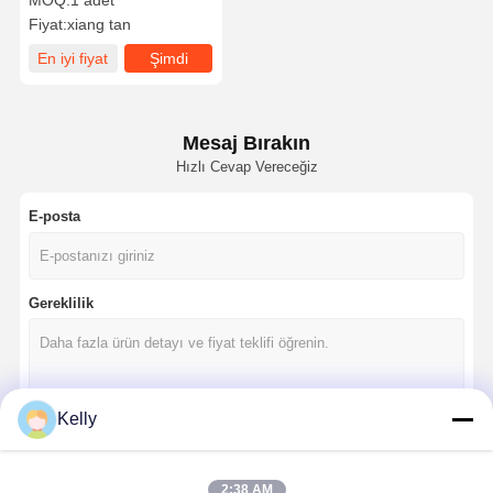
MOQ:
1 adet
Ölçücüsü
Fiyat:
xiang tan
En iyi fiyat
Şimdi
sohbet et.
Mesaj Bırakın
Hızlı Cevap Vereceğiz
E-posta
Gereklilik
Kelly
Devam et
2:38 AM