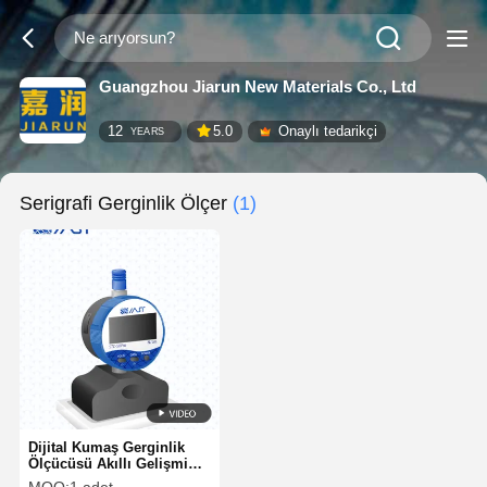
Guangzhou Jiarun New Materials Co., Ltd
12
5.0
Onaylı tedarikçi
YEARS
Serigrafi Gerginlik Ölçer
(1)
Dijital Kumaş Gerginlik
Ölçücüsü Akıllı Gelişmiş
Ekran Baskı Gerginlik