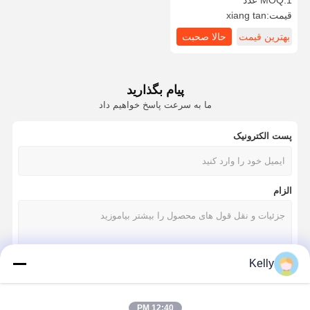
1 عدد
MOQ:
سیلک
قیمت:
xiang tan
بهترین قیمت
حالا صحبت
کن
پیام بگذارید
ما به سرعت پاسخ خواهیم داد
پست الکترونیک
الزام
Kelly
ادامه هید
12:40 PM