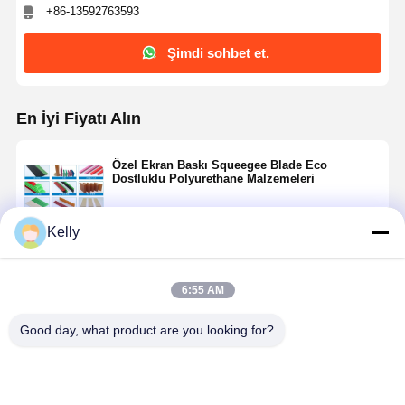
+86-13592763593
Fabrika Turu
Kalite Kontrol
Bize Ulaşın
Haberler
Şimdi sohbet et.
En İyi Fiyatı Alın
Tüm Servis
Şimdi Sohbet
Özel Ekran Baskı Squeegee Blade Eco
Talepleri
Et.
Dostluklu Polyurethane Malzemeleri
serigrafi bezi
Kelly
Devam et
Serigrafi Emülsiyonu
6:55 AM
Serigrafi Kazıyıcı Bıçağı
Önerilen Ürünler
Good day, what product are you looking for?
Çizime Dirençli Mürekkep
Ekran baskı malzemesi