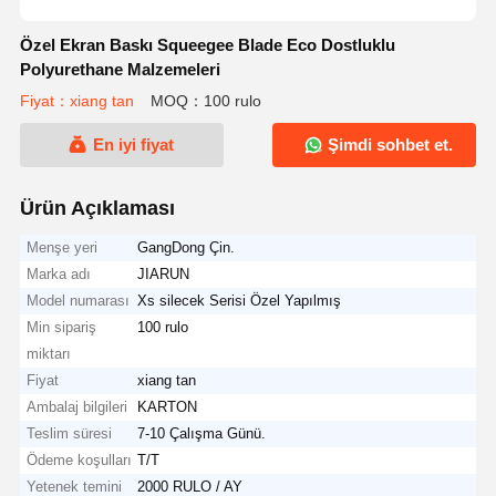
Özel Ekran Baskı Squeegee Blade Eco Dostluklu
Polyurethane Malzemeleri
Fiyat：xiang tan
MOQ：100 rulo
En iyi fiyat
Şimdi sohbet et.
Ürün Açıklaması
Menşe yeri
GangDong Çin.
Marka adı
JIARUN
Model numarası
Xs silecek Serisi Özel Yapılmış
Min sipariş
100 rulo
miktarı
Fiyat
xiang tan
Ambalaj bilgileri
KARTON
Teslim süresi
7-10 Çalışma Günü.
Ödeme koşulları
T/T
Yetenek temini
2000 RULO / AY