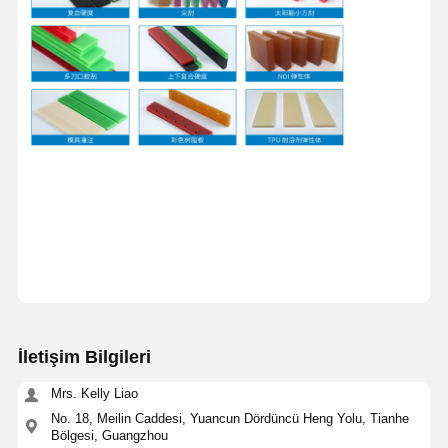
İletişim Bilgileri
Ana Sayfa
Ürünler
VİDEOLAR
Hakkımızda
Mrs. Kelly Liao
No. 18, Meilin Caddesi, Yuancun Dördüncü Heng Yolu, Tianhe
Bölgesi, Guangzhou