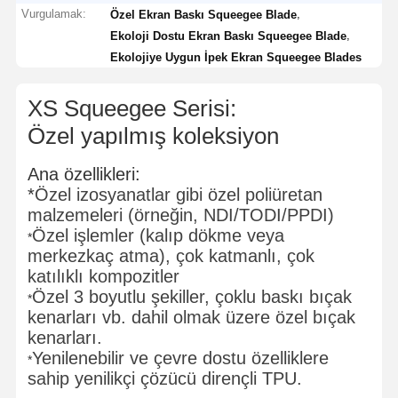
Vurgulamak:
,
Özel Ekran Baskı Squeegee Blade
,
Ekoloji Dostu Ekran Baskı Squeegee Blade
Ekolojiye Uygun İpek Ekran Squeegee Blades
XS Squeegee Serisi:
Özel yapılmış koleksiyon
Ana özellikleri:
*
Özel izosyanatlar gibi özel poliüretan
malzemeleri (örneğin, NDI/TODI/PPDI)
Özel işlemler (kalıp dökme veya
*
merkezkaç atma), çok katmanlı, çok
katılıklı kompozitler
Özel 3 boyutlu şekiller, çoklu baskı bıçak
*
kenarları vb. dahil olmak üzere özel bıçak
kenarları.
Yenilenebilir ve çevre dostu özelliklere
*
sahip yenilikçi çözücü dirençli TPU.