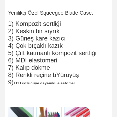
Yenilikçi Özel Squeegee Blade Case:
1) Kompozit sertliği
2) Keskin bir sıyrık
3) Güneş kare kazıcı
4) Çok bıçaklı kazık
5) Çift katmanlı kompozit sertliği
6) MDI elastomeri
7) Kalıp dökme
8) Renkli reçine b
Yürüyüş
9)
TPU çözücüye dayanıklı elastomer