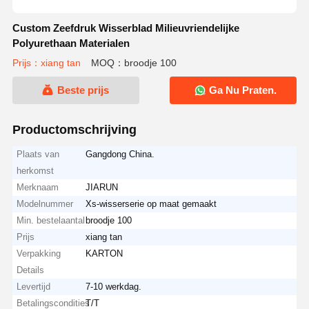
Custom Zeefdruk Wisserblad Milieuvriendelijke
Polyurethaan Materialen
Prijs：xiang tan
MOQ：broodje 100
Beste prijs
Ga Nu Praten.
Productomschrijving
Plaats van
Gangdong China.
herkomst
Merknaam
JIARUN
Modelnummer
Xs-wisserserie op maat gemaakt
Min. bestelaantal
broodje 100
Prijs
xiang tan
Verpakking
KARTON
Details
Levertijd
7-10 werkdag.
Betalingscondities
T/T