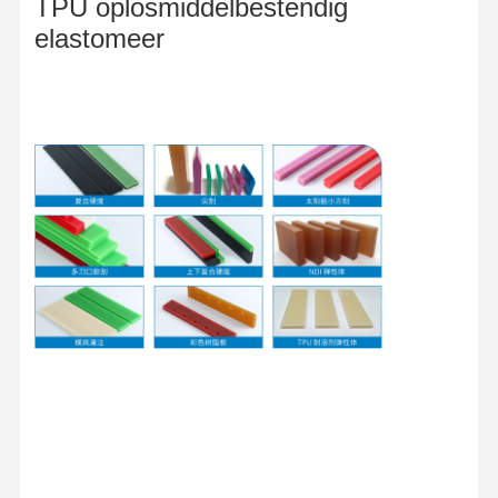
TPU oplosmiddelbestendig
elastomeer
Thuis
Producten
Videos
Over Ons