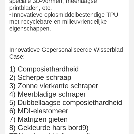
speciale 3D-vormen, meerlaagse
printbladen, etc.
Innovatieve oplosmiddelbestendige TPU
​*
met recyclebare en milieuvriendelijke
eigenschappen.
Innovatieve Gepersonaliseerde Wisserblad
Case:
1) Composiethardheid
2) Scherpe schraap
3) Zonne vierkante schraper
4) Meerbladige schraper
5) Dubbellaagse composiethardheid
6) MDI-elastomeer
7) Matrijzen gieten
8) Gekleurde hars bord
9)