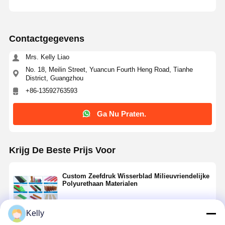
Fabrieksreis
Kwaliteitscont
Contacteer
Nieuws
Role
Ons
Contactgegevens
Mrs. Kelly Liao
No. 18, Meilin Street, Yuancun Fourth Heng Road, Tianhe
District, Guangzhou
+86-13592763593
Alle Gevallen
Ga Nu
Praten.
Ga Nu Praten.
schermdruknetten
Krijg De Beste Prijs Voor
Emulsie voor zeefdrukken
Zeefdrukwisserblad
Custom Zeefdruk Wisserblad Milieuvriendelijke
Polyurethaan Materialen
Etsweerstandinkt
Kelly
Materiaal voor schermdrukken