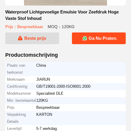
Waterproof Lichtgevoelige Emulsie Voor Zeefdruk Hoge
Vaste Stof Inhoud
Prijs：Bespreekbaar
MOQ：120KG
Beste prijs
Ga Nu Praten.
Productomschrijving
Plaats van
China
herkomst
Merknaam
JIARUN
Certificering
GB/T19001-2000-ISO9001:2000
Modelnummer
Specialiteit DLE
Min. bestelaantal
120KG
Prijs
Bespreekbaar
Verpakking
KARTON
Details
Levertijd
5-7 werkdag.