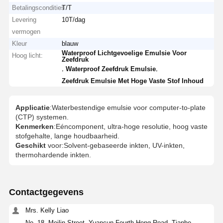
Betalingscondities
T/T
Levering
10T/dag
vermogen
Kleur
blauw
Waterproof Lichtgevoelige Emulsie Voor
Hoog licht:
Zeefdruk
,
,
Waterproof Zeefdruk Emulsie
Zeefdruk Emulsie Met Hoge Vaste Stof Inhoud
Applicatie
:Waterbestendige emulsie voor computer-to-plate
(CTP) systemen.
Kenmerken
:Eéncomponent, ultra-hoge resolutie, hoog vaste
stofgehalte, lange houdbaarheid.
Geschikt
voor:Solvent-gebaseerde inkten, UV-inkten,
thermohardende inkten.
Contactgegevens
Mrs. Kelly Liao
No. 18, Meilin Street, Yuancun Fourth Heng Road, Tianhe