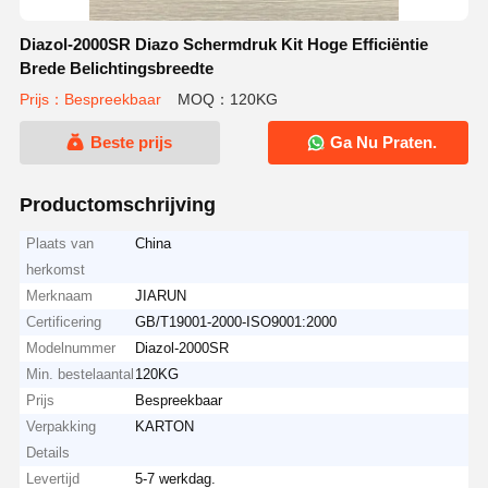
Diazol-2000SR Diazo Schermdruk Kit Hoge Efficiëntie
Brede Belichtingsbreedte
Prijs：Bespreekbaar
MOQ：120KG
Beste prijs
Ga Nu Praten.
Productomschrijving
Plaats van
China
herkomst
Merknaam
JIARUN
Certificering
GB/T19001-2000-ISO9001:2000
Modelnummer
Diazol-2000SR
Min. bestelaantal
120KG
Prijs
Bespreekbaar
Verpakking
KARTON
Details
Levertijd
5-7 werkdag.