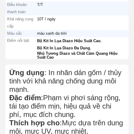
Điều khoản
T/T
thanh toán
Khả năng cung
10T / ngày
cấp
Màu sắc
màu xanh da trời
Điểm nổi bật:
,
Bộ Kit In Lụa Diazo Hiệu Suất Cao
,
Bộ Kit In Lụa Diazo Đa Dụng
Nhũ Tương Diazo và Chất Cảm Quang Hiệu
Suất Cao
Ứng dụng
: In nhãn dán gốm / thủy
tinh với khả năng chống dung môi
mạnh.
Đặc điểm
:Phạm vi phơi sáng rộng,
tái tạo điểm mịn, hiệu quả về chi
phí, mục đích chung.
Thích hợp cho
:Mực dựa trên dung
môi, mực UV, mực nhiệt.