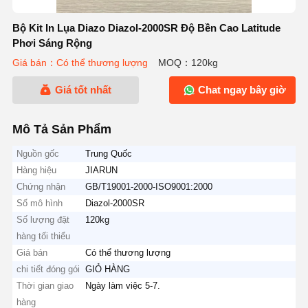
Bộ Kit In Lụa Diazo Diazol-2000SR Độ Bền Cao Latitude
Phơi Sáng Rộng
Giá bán：Có thể thương lượng
MOQ：120kg
Giá tốt nhất
Chat ngay bây giờ
Mô Tả Sản Phẩm
Nguồn gốc
Trung Quốc
Hàng hiệu
JIARUN
Chứng nhận
GB/T19001-2000-ISO9001:2000
Số mô hình
Diazol-2000SR
Số lượng đặt
120kg
hàng tối thiểu
Giá bán
Có thể thương lượng
chi tiết đóng gói
GIỎ HÀNG
Thời gian giao
Ngày làm việc 5-7.
hàng