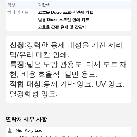
색상
파란색
하이 라이트:
,
고효율 Diazo 스크린 인쇄 키트
,
범용 Diazo 스크린 인쇄 키트
고효율 감광 유제 및 감광제
신청
:강력한 용제 내성을 가진 세라
믹/유리 데칼 인쇄.
특징
:넓은 노광 관용도, 미세 도트 재
현, 비용 효율적, 일반 용도.
적합 대상
:용제 기반 잉크, UV 잉크,
열경화성 잉크.
연락처 세부 사항
Mrs. Kelly Liao