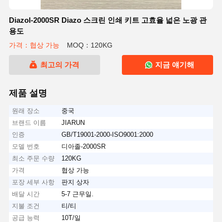
Diazol-2000SR Diazo 스크린 인쇄 키트 고효율 넓은 노광 관
용도
가격：협상 가능
MOQ：120KG
최고의 가격
지금 얘기해
제품 설명
원래 장소
중국
브랜드 이름
JIARUN
인증
GB/T19001-2000-ISO9001:2000
모델 번호
디아졸-2000SR
최소 주문 수량
120KG
가격
협상 가능
포장 세부 사항
판지 상자
배달 시간
5-7 근무일.
지불 조건
티/티
공급 능력
10T/일