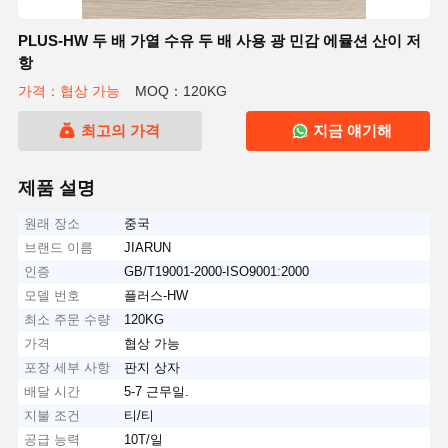
PLUS-HW 두 배 가열 수유 두 배 사용 광 민감 에뮬션 산이 저
항
가격：협상 가능
MOQ：120KG
최고의 가격
지금 얘기해
제품 설명
원래 장소
중국
브랜드 이름
JIARUN
인증
GB/T19001-2000-ISO9001:2000
모델 번호
플러스-HW
최소 주문 수량
120KG
가격
협상 가능
포장 세부 사항
판지 상자
배달 시간
5-7 근무일.
지불 조건
티/티
공급 능력
10T/일