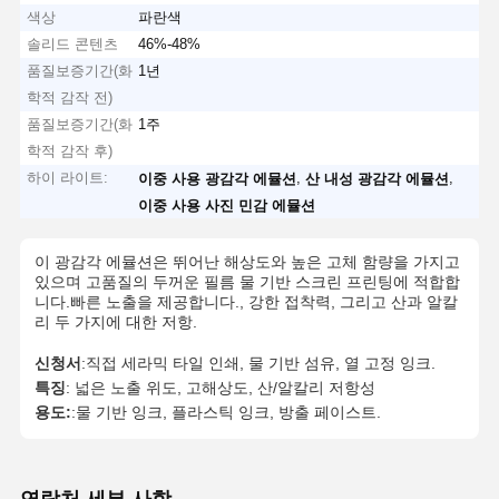
색상
파란색
솔리드 콘텐츠
46%-48%
품질보증기간(화
1년
학적 감작 전)
품질보증기간(화
1주
학적 감작 후)
하이 라이트:
,
,
이중 사용 광감각 에뮬션
산 내성 광감각 에뮬션
이중 사용 사진 민감 에뮬션
이 광감각 에뮬션은 뛰어난 해상도와 높은 고체 함량을 가지고
있으며 고품질의 두꺼운 필름 물 기반 스크린 프린팅에 적합합
니다.빠른 노출을 제공합니다., 강한 접착력, 그리고 산과 알칼
리 두 가지에 대한 저항.
신청서
:직접 세라믹 타일 인쇄, 물 기반 섬유, 열 고정 잉크.
특징
: 넓은 노출 위도, 고해상도, 산/알칼리 저항성
용도:
:물 기반 잉크, 플라스틱 잉크, 방출 페이스트.