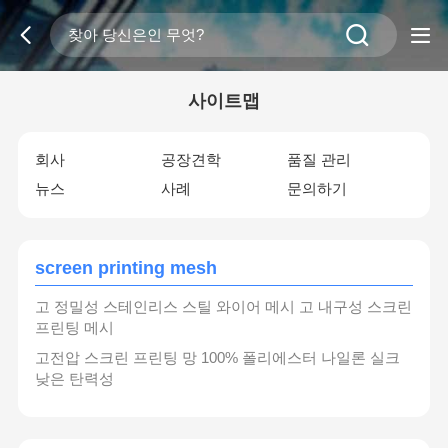
사이트맵
회사
공장견학
품질 관리
뉴스
사례
문의하기
screen printing mesh
고 정밀성 스테인리스 스틸 와이어 메시 고 내구성 스크린
프린팅 메시
고전압 스크린 프린팅 망 100% 폴리에스터 나일론 실크
낮은 탄력성