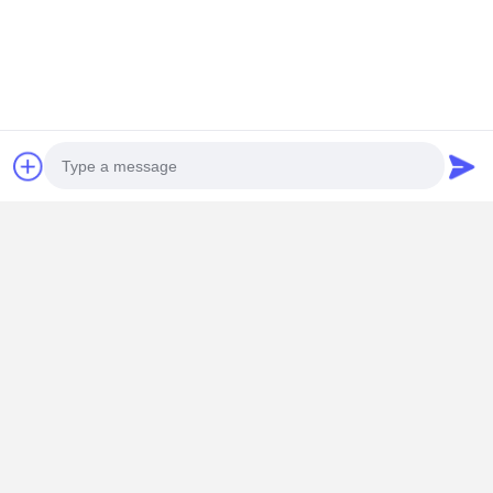
스크린 인쇄 장력 측정기
연락처 세부 사항
Mrs. Kelly Liao
제18호, 메일린 거리, 유안문 4번 헨 도로, 천헤 구, 광저우
+86-13592763593
지금 얘기해
Photo
가장 저렴 한 가격 으로
Video Call
고 정밀성 스테인리스 스틸 와이어 메시 고 내구성
스크린 프린팅 메시
Audio Call
계속하다