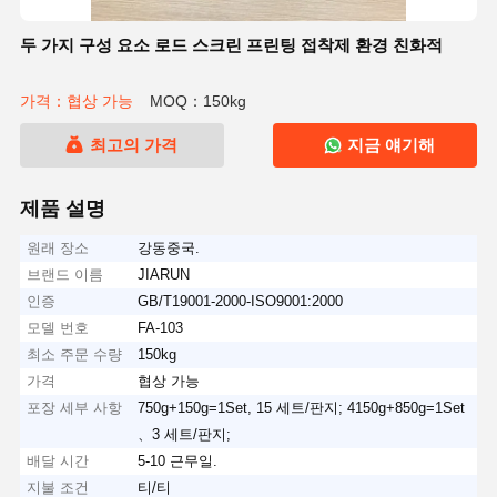
두 가지 구성 요소 로드 스크린 프린팅 접착제 환경 친화적
가격：협상 가능
MOQ：150kg
최고의 가격
지금 얘기해
제품 설명
원래 장소
강동중국.
브랜드 이름
JIARUN
인증
GB/T19001-2000-ISO9001:2000
모델 번호
FA-103
최소 주문 수량
150kg
가격
협상 가능
포장 세부 사항
750g+150g=1Set, 15 세트/판지; 4150g+850g=1Set
、3 세트/판지;
배달 시간
5-10 근무일.
지불 조건
티/티