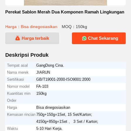
Perekat Sablon Merah Dua Komponen Ramah Lingkungan
Harga：Bisa dinegosiasikan
MOQ：150kg
Harga terbaik
Chat Sekarang
Deskripsi Produk
Tempat asal
GangDong Cina.
Nama merek
JIARUN
Sertifikasi
GB/T19001-2000-ISO9001:2000
Nomor model
FA-103
Kuantitas min
150kg
Order
Harga
Bisa dinegosiasikan
Kemasan rincian
750g+150g=1Set, 15 Set/Karton;
4150g+850g=1Set 、 3 Set / Karton;
Waktu
5-10 Hari Kerja.