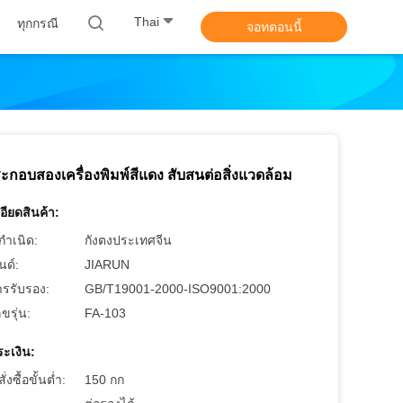
Thai
ทุกกรณี
จอทตอนนี้
กอบสองเครื่องพิมพ์สีแดง สับสนต่อสิ่งแวดล้อม
อียดสินค้า:
กำเนิด:
กังตงประเทศจีน
นด์:
JIARUN
ารรับรอง:
GB/T19001-2000-ISO9001:2000
ขรุ่น:
FA-103
ะเงิน:
งซื้อขั้นต่ำ:
150 กก