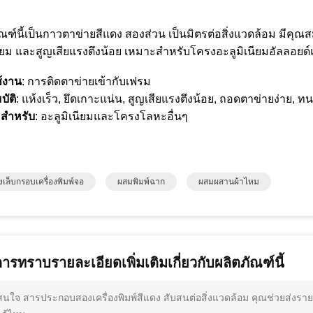
ัณฑ์นี้เป็นกาวตาข่ายสีแดง สองส่วน เป็นมิตรต่อสิ่งแวดล้อม มีคุ
เยี่ยม และสูญเสียแรงตึงน้อย เหมาะสำหรับโครงอะลูมิเนียมอัลลอย
้งาน
: การติดตาข่ายเข้ากับเฟรม
บัติ
: แห้งเร็ว, ยึดเกาะแน่น, สูญเสียแรงตึงน้อย, ถอดตาข่ายง่าย,
สำหรับ
: อะลูมิเนียมและโครงโลหะอื่นๆ
องเล็บกรอบเครื่องพิมพ์จอ
ผสมพิมพ์ฉาก
ผสมผสานผ้าไหม
การทราบรายละเอียดเพิ่มเติมเกี่ยวกับผลิตภัณฑ์นี้
สนใจ สารประกอบสองเครื่องพิมพ์สีแดง สับสนต่อสิ่งแวดล้อม คุณช่วยส่งราย