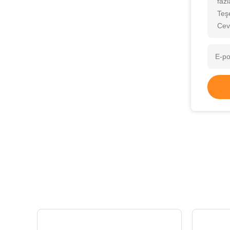
fazl
Teş
Cev