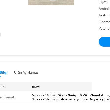
Fiyat:
Ambalaj 
Teslim 
Ödeme 
Yetenek
Bilgi
Ürün Açıklaması
nk:
mavi
Yüksek Verimli Diazo Serigrafi Kiti
,
Genel Amaçlı
rgulamak:
Yüksek Verimli Fotoemülsiyon ve Duyarlaştırıc