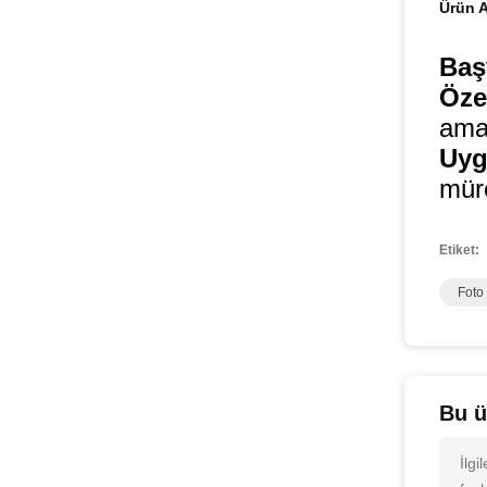
Ürün A
Baş
Özel
amaç
Uyg
mür
Etiket:
Foto
Bu ü
İlg