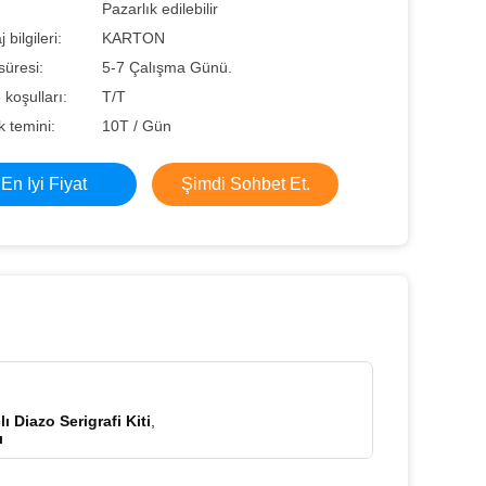
Pazarlık edilebilir
bilgileri:
KARTON
süresi:
5-7 Çalışma Günü.
koşulları:
T/T
 temini:
10T / Gün
En Iyi Fiyat
Şimdi Sohbet Et.
 Diazo Serigrafi Kiti
,
ı