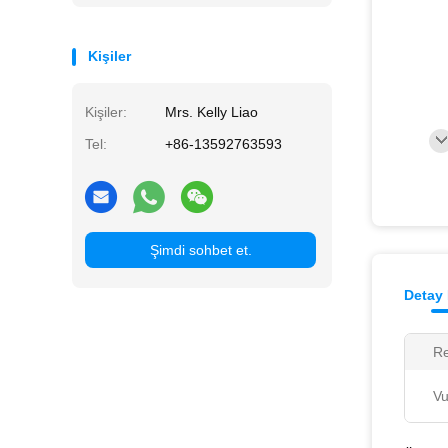
Kişiler
Kişiler:
Mrs. Kelly Liao
Tel:
+86-13592763593
Şimdi sohbet et.
Detay 
Re
Vu