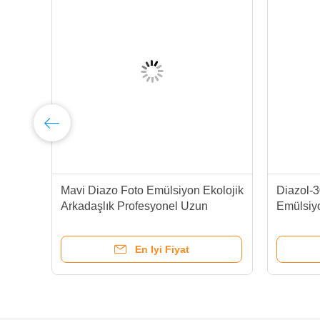
Mavi Diazo Foto Emülsiyon Ekolojik
Diazol-
Arkadaşlık Profesyonel Uzun
Emülsiy
Sıralama
yönlü M
En Iyi Fiyat