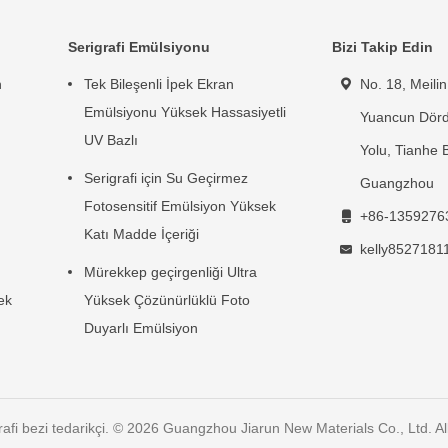
Serigrafi Emülsiyonu
Bizi Takip Edin
n
Tek Bileşenli İpek Ekran
No. 18, Meili
Emülsiyonu Yüksek Hassasiyetli
Yuancun Dör
UV Bazlı
Yolu, Tianhe B
Serigrafi için Su Geçirmez
Guangzhou
Fotosensitif Emülsiyon Yüksek
+86-1359276
Katı Madde İçeriği
kelly852718
Mürekkep geçirgenliği Ultra
ek
Yüksek Çözünürlüklü Foto
Duyarlı Emülsiyon
igrafi bezi tedarikçi. © 2026 Guangzhou Jiarun New Materials Co., Ltd. A