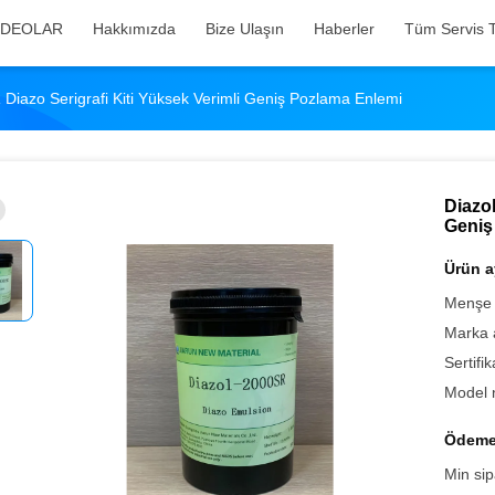
İDEOLAR
Hakkımızda
Bize Ulaşın
Haberler
Tüm Servis T
Diazo Serigrafi Kiti Yüksek Verimli Geniş Pozlama Enlemi
Diazol
Geniş
Ürün ay
Menşe 
Marka 
Sertifik
Model 
Ödeme 
Min sip