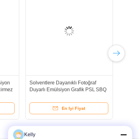
iyon
Solventlere Dayanıklı Fotoğraf
Mavi
çirmez
Duyarlı Emülsiyon Grafik PSL SBQ
GPS
Tek Bileşenli
Fot
En Iyi Fiyat
Kelly