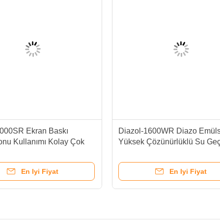
3000SR Ekran Baskı
Diazol-1600WR Diazo Emüls
onu Kullanımı Kolay Çok
Yüksek Çözünürlüklü Su Ge
ürekkep Uyumluluk
Serigrafi Emülsiyonu
En Iyi Fiyat
En Iyi Fiyat