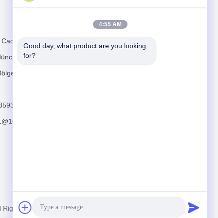
Mail Gönder
4:55 AM
n Caddesi,
Good day, what product are you looking 
for?
düncü Heng
ölgesi,
3593
Göndermek
11@163.com
ll Rights Reserved.