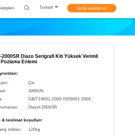
Turkish
alepleri
Şimdi sohbet et.
-2000SR Diazo Serigrafi Kiti Yüksek Verimli
 Pozlama Enlemi
rıntıları:
yeri:
Çin
adı:
JIARUN
a:
GB/T19001-2000-ISO9001:2000
numarası:
Diazol-2000SR
& teslimat koşulları:
ariş miktarı:
120kg