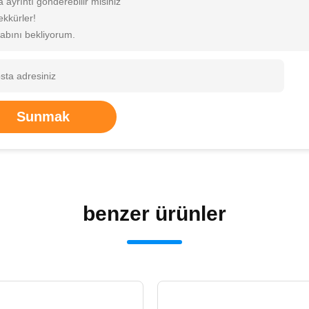
a ayrıntı gönderebilir misiniz
ekkürler!
abını bekliyorum.
Sunmak
benzer ürünler