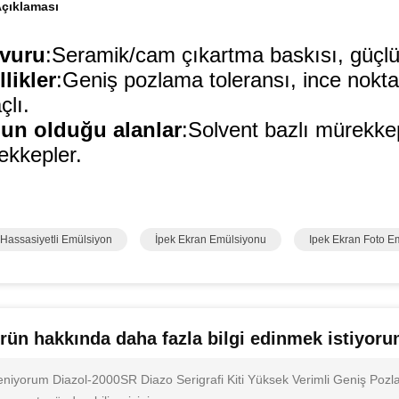
çıklaması
vuru
:Seramik/cam çıkartma baskısı, güçlü 
likler
:Geniş pozlama toleransı, ince nokta 
lı.
un olduğu alanlar
:Solvent bazlı mürekke
ekkepler.
 Hassasiyetli Emülsiyon
İpek Ekran Emülsiyonu
Ipek Ekran Foto E
rün hakkında daha fazla bilgi edinmek istiyor
ileniyorum Diazol-2000SR Diazo Serigrafi Kiti Yüksek Verimli Geniş Poz