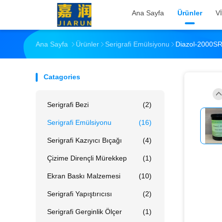
Ana Sayfa
Ürünler
V
Ana Sayfa
Ürünler
Serigrafi Emülsiyonu
Diazol-2000SR 
Catagories
Serigrafi Bezi
(2)
Serigrafi Emülsiyonu
(16)
Serigrafi Kazıyıcı Bıçağı
(4)
Çizime Dirençli Mürekkep
(1)
Ekran Baskı Malzemesi
(10)
Serigrafi Yapıştırıcısı
(2)
Serigrafi Gerginlik Ölçer
(1)