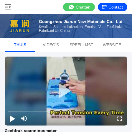
Chatten
Contact
Guangzhou Jiarun New Materials Co., Ltd
Kwaliteit Schermdruknetten, Emulsie Voor Zeefdrukken
Fabrikant Uit China
THUIS
VIDEO'S
SPEELLIJST
WEBSITE
Zeefdruk spanningsmeter