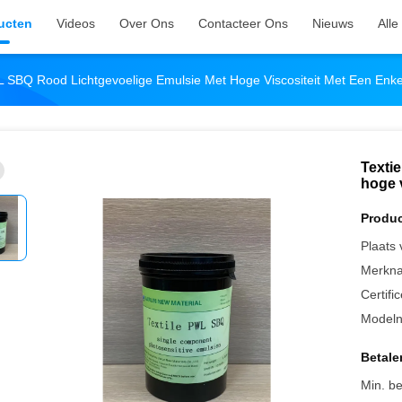
ucten
Videos
Over Ons
Contacteer Ons
Nieuws
Alle
L SBQ Rood Lichtgevoelige Emulsie Met Hoge Viscositeit Met Een Enk
Texti
hoge 
Produc
Plaats
Merkn
Certific
Model
Betale
Min. be