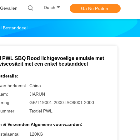
Dutch
 Gevallen
Ga Nu Praten.
el Bestanddeel
el PWL SBQ Rood lichtgevoelige emulsie met
viscositeit met een enkel bestanddeel
tdetails:
 van herkomst:
China
aam:
JIARUN
ering:
GB/T19001-2000-ISO9001:2000
nummer:
Textiel PWL
n & Verzenden Algemene voorwaarden:
stelaantal:
120KG