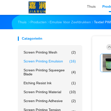
Thuis
Prod
Thuis
Producten
Emulsie Voor Zeefdrukken
Textiel PW
Catagorieën
Screen Printing Mesh
(2)
Screen Printing Emulsion
(16)
Screen Printing Squeegee
(4)
Blade
Etching Resist Ink
(1)
Screen Printing Material
(10)
Screen Printing Adhesive
(2)
Screen Printing Tension