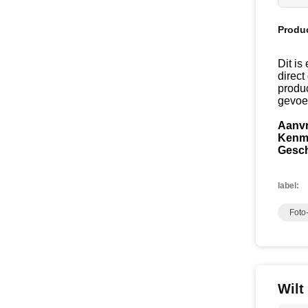
Produ
Dit is
direc
produ
gevoe
Aanv
Kenm
Gesch
label:
Foto
Wilt