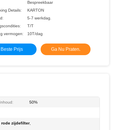
Bespreekbaar
ing Details:
KARTON
jd:
5-7 werkdag.
gscondities:
T/T
ng vermogen:
10T/dag
Beste Prijs
Ga Nu Praten.
 Inhoud:
50%
rode zijdefilter
,