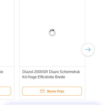
ie
Diazol-2000SR Diazo Schermdruk
Bla
Kit Hoge Efficiëntie Brede
GPS
Belichtingsbreedte
Fot
Beste Prijs