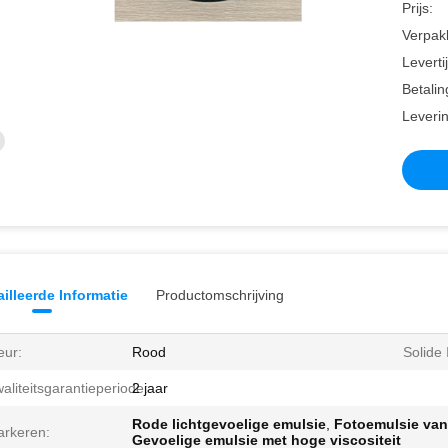
Prijs:
Verpakk
Leverti
Betalin
Leveri
illeerde Informatie
Productomschrijving
eur:
Rood
Solide
aliteitsgarantieperiode:
2 jaar
Rode lichtgevoelige emulsie
,
Fotoemulsie van 
rkeren:
Gevoelige emulsie met hoge viscositeit