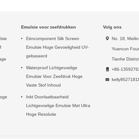
Emulsie voor zeefdrukken
Volg ons
lsie
Eéncomponent Silk Screen
No. 18, Meilin
f
Emulsie Hoge Gevoeligheid UV-
Yuancun Four
gebaseerd
age
Tianhe Distri
Waterproof Lichtgevoelige
+86-1359276
Emulsie Voor Zeefdruk Hoge
kelly852718
Vaste Stof Inhoud
hoge
Inkt Doorlaatbaarheid
Lichtgevoelige Emulsie Met Ultra
Hoge Resolutie