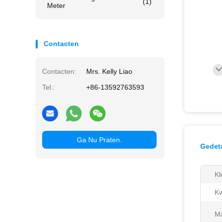
(1)
Meter
Contacten
Contacten:
Mrs. Kelly Liao
Tel.:
+86-13592763593
Ga Nu Praten.
Gedeta
Kl
Kw
Ma