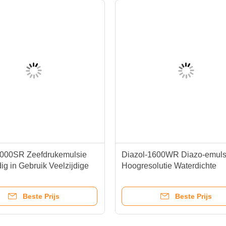
3000SR Zeefdrukemulsie
Diazol-1600WR Diazo-emuls
g in Gebruik Veelzijdige
Hoogresolutie Waterdichte
tibiliteit
schermdrukemulsie
Beste Prijs
Beste Prijs