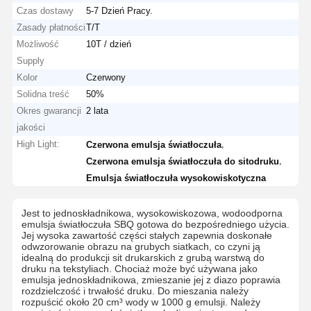
Czas dostawy
5-7 Dzień Pracy.
Zasady płatności
T/T
Możliwość
10T / dzień
Supply
Kolor
Czerwony
Solidna treść
50%
Okres gwarancji
2 lata
jakości
High Light:
,
Czerwona emulsja światłoczuła
,
Czerwona emulsja światłoczuła do sitodruku
Emulsja światłoczuła wysokowiskotyczna
Jest to jednoskładnikowa, wysokowiskozowa, wodoodporna
emulsja światłoczuła SBQ gotowa do bezpośredniego użycia.
Jej wysoka zawartość części stałych zapewnia doskonałe
odwzorowanie obrazu na grubych siatkach, co czyni ją
idealną do produkcji sit drukarskich z grubą warstwą do
druku na tekstyliach. Chociaż może być używana jako
emulsja jednoskładnikowa, zmieszanie jej z diazo poprawia
rozdzielczość i trwałość druku. Do mieszania należy
rozpuścić około 20 cm³ wody w 1000 g emulsji. Należy