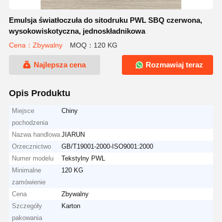
Emulsja światłoczuła do sitodruku PWL SBQ czerwona,
wysokowiskotyczna, jednoskładnikowa
Cena：Zbywalny
MOQ：120 KG
Najlepsza cena
Rozmawiaj teraz
Opis Produktu
Miejsce
Chiny
pochodzenia
Nazwa handlowa
JIARUN
Orzecznictwo
GB/T19001-2000-ISO9001:2000
Numer modelu
Tekstylny PWL
Minimalne
120 KG
zamówienie
Cena
Zbywalny
Szczegóły
Karton
pakowania