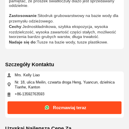
pamiętać, że proszek światłoczuły diazo jest sprzedawany
oddzielnie.
Zastosowanie
:Sitodruk grubowarstwowy na bazie wody dla
przemysłu odzieżowego.
Cechy
:Jednoskładnikowa, szybka ekspozycja, wysoka
rozdzielczość, wysoka zawartość części stałych, możliwość
tworzenia bardzo grubych warstw, długa trwałość.
Nadaje się do
:Tusze na bazie wody, tusze plastikowe.
Szczegóły Kontaktu
Mrs. Kelly Liao
Nr. 18, ulica Meilin, czwarta droga Heng, Yuancun, dzielnica
Tianhe, Kanton
+86-13592763593
Rozmawiaj teraz
Uzyskaj Najlepszą Cenę Za