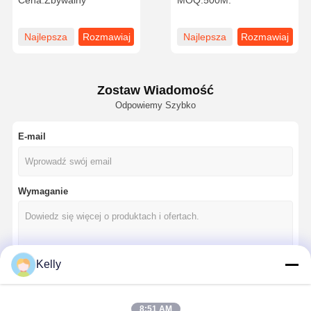
Cena:
Zbywalny
MOQ:
500M.
trwałości sieć do druku
niskiej elastyczności
ekranowego
Najlepsza
Rozmawiaj
Najlepsza
Rozmawiaj
cena
teraz
cena
teraz
Zostaw Wiadomość
Odpowiemy Szybko
E-mail
Wymaganie
Kelly
Kontyntynuj
8:51 AM