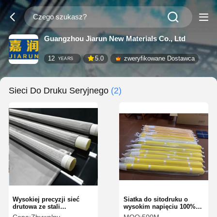
Guangzhou Jiarun New Materials Co., Ltd
12
5.0
zweryfikowane Dostawca
YEARS
Sieci Do Druku Seryjnego
(2)
Wysokiej precyzji sieć
Siatka do sitodruku o
drutowa ze stali
wysokim napięciu 100%
nierdzewnej wysokiej
poliester nylon jedwab o