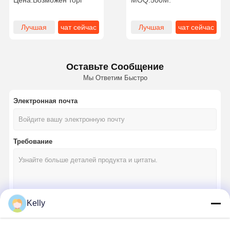
Цена:
Возможен торг
MOQ:
500М.
сетка для печати на
нейлонная шелка низкая
экране
эластичность
Лучшая
чат сейчас
Лучшая
чат сейчас
цена
цена
Оставьте Сообщение
Мы Ответим Быстро
Электронная почта
Требование
Kelly
Продолжать