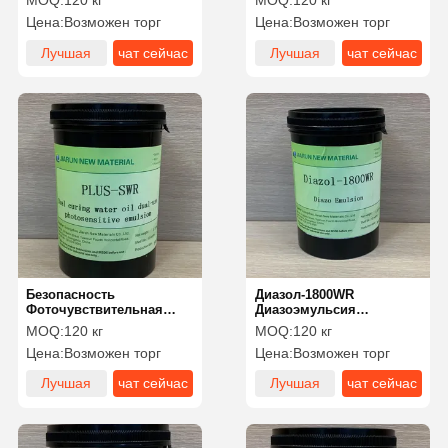
MOQ:
120 кг
MOQ:
120 кг
однокомпонентная
Цена:
Возможен торг
Цена:
Возможен торг
фоточувствительная
эмульсия
Лучшая
чат сейчас
Лучшая
чат сейчас
цена
цена
Безопасность
Диазол-1800WR
Фоточувствительная
Диазоэмульсия
эмульсия для экрановой
Водостойкая
MOQ:
120 кг
MOQ:
120 кг
печати Устойчивая к
высокопроизводительная
Цена:
Возможен торг
Цена:
Возможен торг
влаге Широкая
фотоэмульсия
экспозиция
Лучшая
чат сейчас
Лучшая
чат сейчас
цена
цена