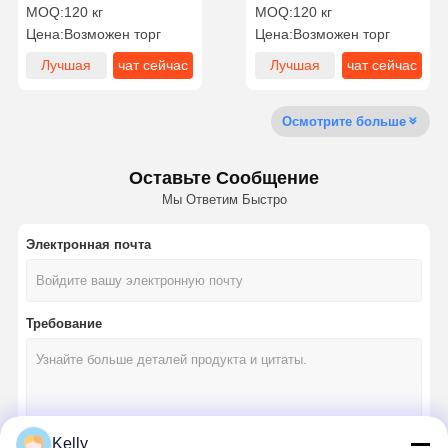
ультравысоким
для трафаретной печати
MOQ:
120 кг
MOQ:
120 кг
разрешением для
Цена:
Возможен торг
Цена:
Возможен торг
проникновения чернил
Лучшая
чат сейчас
Лучшая
чат сейчас
Наша
Контроль
Контактные
Новости
Фабрика
Качества
Данные
цена
цена
Осмотрите больше
Оставьте Сообщение
Мы Ответим Быстро
Все Случаи
Чат Сейчас
Электронная почта
СКРИНДРИТЕЛЬНАЯ МЕШКА
Эмульсия для печати на экране
Требование
Ракельное полотно для трафаретной печати
Противостойкость к офорту чернил
Материал для серийного печати
Kelly