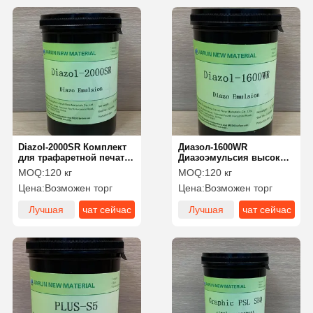
Diazol-2000SR Комплект
Диазол-1600WR
для трафаретной печати
Диазоэмульсия высокое
с диазо-компонентом
разрешение
MOQ:
120 кг
MOQ:
120 кг
Высокая эффективность
водонепроницаемая
Цена:
Возможен торг
Цена:
Возможен торг
Широкая широта
эмульсия для печати на
экспозиции
экране
Лучшая
чат сейчас
Лучшая
чат сейчас
цена
цена