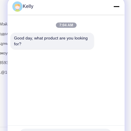
Kelly
и
Написать нам
 Мэйлинь,
7:04 AM
родольная
Good day, what product are you looking 
цунь, район
for?
чжоу
3593
Отправлять
11@163.com