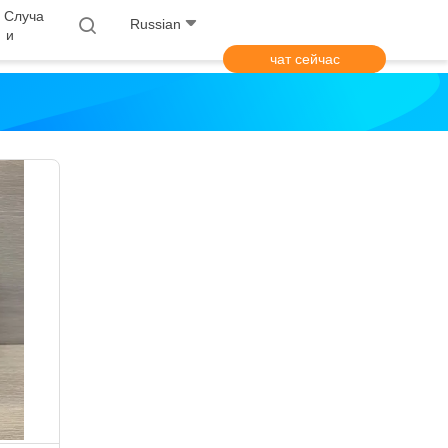
 Случа
Russian
И
чат сейчас