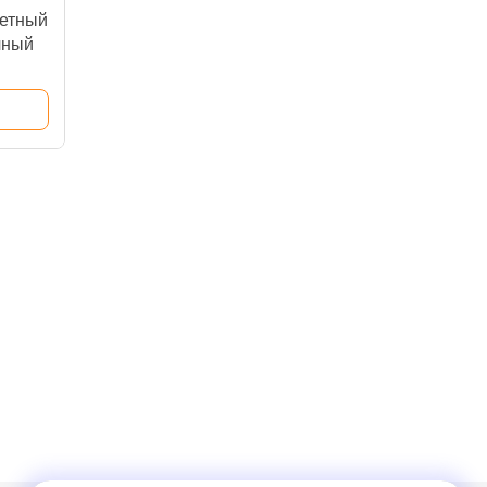
етный
чный