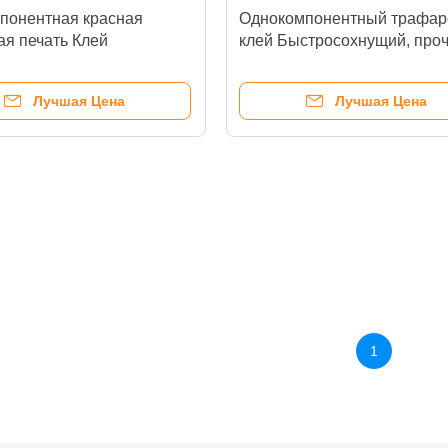
понентная красная
Однокомпонентный трафар
ая печать Клей
клей Быстросохнущий, про
чески чистый
для металлических рам
Лучшая Цена
Лучшая Цена
1