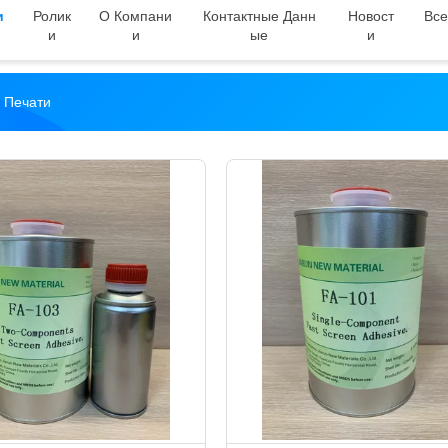
и
Ролик
О Компани
Контактные Данн
Новост
Все
И
И
Ые
И
 Печати