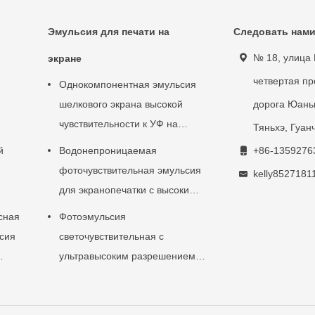
Эмульсия для печати на
Следовать нам
№ 18, улица
экране
четвертая п
Однокомпонентная эмульсия
шелкового экрана высокой
дорога Юань
чувствительности к УФ на
Тяньхэ, Гуан
основе
й
Водонепроницаемая
+86-1359276
фоточувствительная эмульсия
kelly852718
для экранопечатки с высоким
содержанием твердых веществ
сная
Фотоэмульсия
сия
светочувствительная с
ультравысоким разрешением
для проникновения чернил