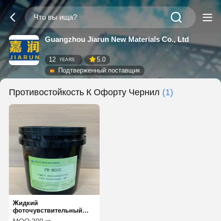
Guangzhou Jiarun New Materials Co., Ltd
12
5.0
YEARS
Подтверженный поставщик
Противостойкость К Офорту Чернил
(1)
Жидкий
фоточувствительный
резист для травления