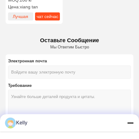
MOQ:
200 кг
PR-8000 Высокое
Цена:
xiang tan
разрешение
Экологичный
Лучшая
чат сейчас
цена
Оставьте Сообщение
Мы Ответим Быстро
Электронная почта
Требование
Kelly
Продолжать