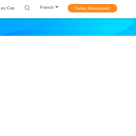
French
Les Cas
Parlez Maintenant.