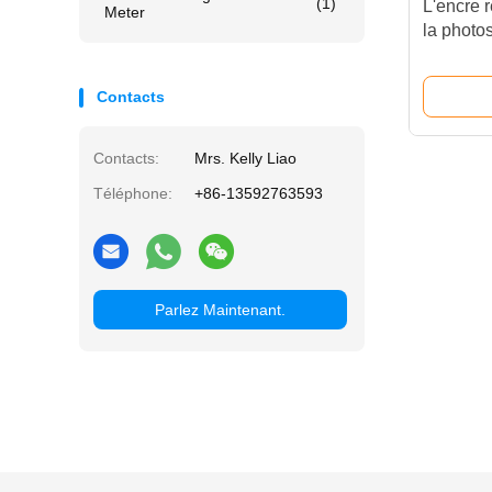
(1)
L'encre r
Meter
la photo
haute ré
Contacts
Contacts:
Mrs. Kelly Liao
Téléphone:
+86-13592763593
Parlez Maintenant.