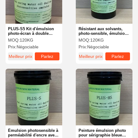
PLUS-S5 Kit d'émulsion
Résistant aux solvants,
photo-écran à double
photo-sensible, émulsion
utilisation
graphique PSL SBQ
MOQ:
120KG
MOQ:
120KG
composant unique
Prix:
Négociable
Prix:
Négociable
Meilleur prix
Parlez
Meilleur prix
Parlez
Maintenant.
Maintenant.
Aperçu
Produits
Vidéos
A Propos De
Nous
Émulsion photosensible à
Peinture émulsion photo
perméabilité d'encre avec
pour sérigraphie bleue