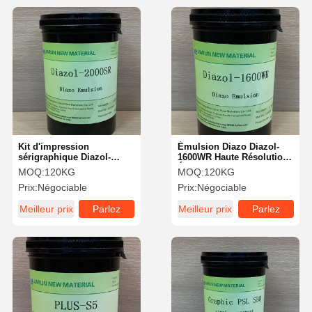
Kit d'impression
Émulsion Diazo Diazol-
sérigraphique Diazol-
1600WR Haute Résolution
2000SR Diazo Haute
Étanche pour Sérigraphie
MOQ:
120KG
MOQ:
120KG
Efficacité Large Latitude
Prix:
Négociable
Prix:
Négociable
d'Exposition
Meilleur prix
Parlez
Meilleur prix
Parlez
Maintenant.
Maintenant.