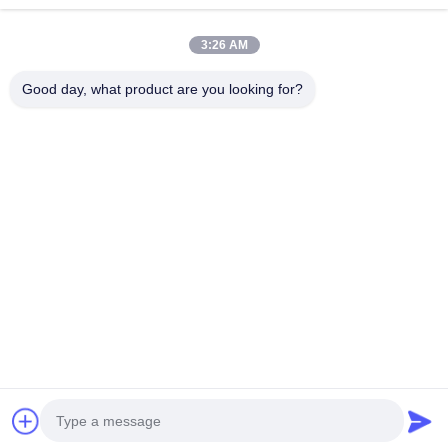
Continuer
Adhésif pour sérigraphie
3:26 AM
Tensiomètre pour sérigraphie
Good day, what product are you looking for?
Nos Catégories
réseau
Émulsion
Lame de
Encre de
d'impression
pour
racloir pour
résistance 
à écran
sérigraphie
sérigraphie
gravure
Aperçu
Au sujet de nous
Desktop Site
Plan du site
Politique de confidentialité
Qualité
réseau d'impression à écran
Usine Chinoise.Copyright © 2026
Guangzhou Jiarun New Materials Co., Ltd. All Rights Reserved.