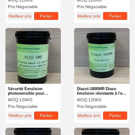
MOQ:
120KG
MOQ:
120KG
GPS-2 SBQ
photosensible résistante
Prix:
Négociable
Prix:
Négociable
aux acides
Meilleur prix
Parlez
Meilleur prix
Parlez
Maintenant.
Maintenant.
Sécurité Émulsion
Diazol-1800WR Diazo
photosensible pour
émulsion résistante à l'eau
sérigraphie Résistante à
émulsion photo haute
MOQ:
120KG
MOQ:
120KG
l'humidité Large
performance
Prix:
Négociable
Prix:
Négociable
exposition Latitude
Meilleur prix
Parlez
Meilleur prix
Parlez
Maintenant.
Maintenant.