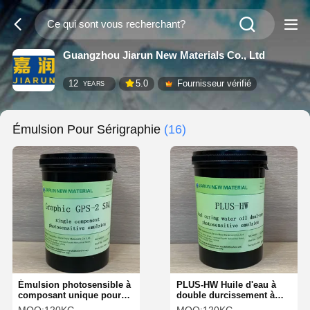
Guangzhou Jiarun New Materials Co., Ltd
12
5.0
Fournisseur vérifié
YEARS
Émulsion Pour Sérigraphie
(16)
Émulsion photosensible à
PLUS-HW Huile d'eau à
composant unique pour
double durcissement à
sérigraphie graphique
double usage émulsion