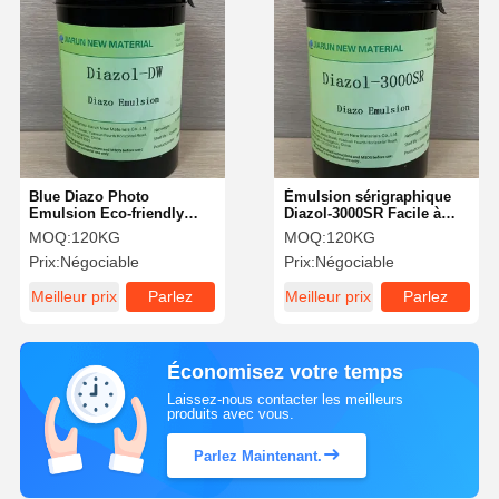
Blue Diazo Photo
Émulsion sérigraphique
Emulsion Eco-friendly
Diazol-3000SR Facile à
Professionnel Une longue
utiliser Compatibilité
MOQ:
120KG
MOQ:
120KG
durée de conservation
d'encre polyvalente
Prix:
Négociable
Prix:
Négociable
Meilleur prix
Parlez
Meilleur prix
Parlez
Maintenant.
Maintenant.
Économisez votre temps
Laissez-nous contacter les meilleurs
produits avec vous.
Parlez Maintenant.