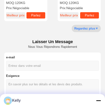
ultra haute résolution
écologique
MOQ:
120KG
MOQ:
120KG
Prix:
Négociable
Prix:
Négociable
Meilleur prix
Parlez
Meilleur prix
Parlez
Visite D'usine
Contrôle De
Contact
Nouvelles
La Qualité
Maintenant.
Maintenant.
Regardez plus
Laisser Un Message
Nous Vous Répondrons Rapidement
Tous Les Cas
Parlez
Maintenant.
e-mail
réseau d'impression à écran
Émulsion pour sérigraphie
Exigence
Lame de racloir pour sérigraphie
Encre de résistance à la gravure
Kelly
Matériau d'impression à écran