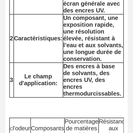
écran générale avec
des encres UV.
Un composant, une
exposition rapide,
une résolution
2
Caractéristiques:
élevée, résistant à
l'eau et aux solvants,
une longue durée de
conservation.
Des encres à base
de solvants, des
Le champ
3
encres UV, des
d'application:
encres
thermodurcissables.
Pourcentage
Résistance
R
l'odeur
Composants
de matières
aux
C