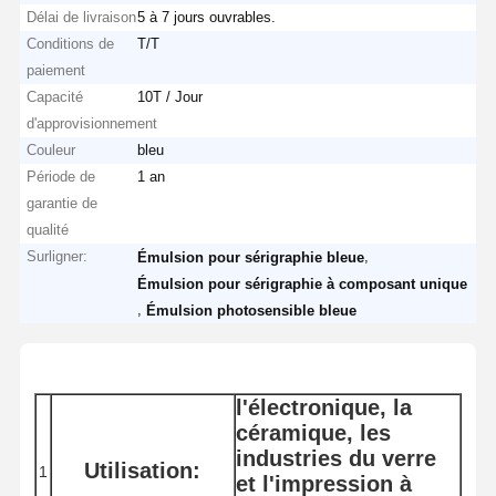
Délai de livraison
5 à 7 jours ouvrables.
Conditions de
T/T
paiement
Capacité
10T / Jour
d'approvisionnement
Couleur
bleu
Période de
1 an
garantie de
qualité
Surligner:
,
Émulsion pour sérigraphie bleue
Émulsion pour sérigraphie à composant unique
,
Émulsion photosensible bleue
l'électronique, la
céramique, les
industries du verre
Utilisation:
1
et l'impression à