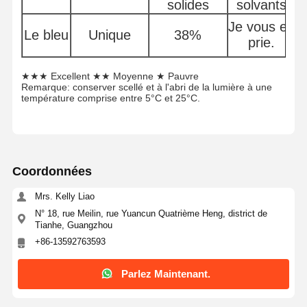
solides
solvants
Je vous en
J
Le bleu
Unique
38%
prie.
★★★ Excellent ★★ Moyenne ★ Pauvre
Remarque: conserver scellé et à l'abri de la lumière à une
température comprise entre 5°C et 25°C.
Coordonnées
Mrs. Kelly Liao
N° 18, rue Meilin, rue Yuancun Quatrième Heng, district de
Tianhe, Guangzhou
+86-13592763593
Aperçu
Produits
Vidéos
A Propos De
Parlez Maintenant.
Nous