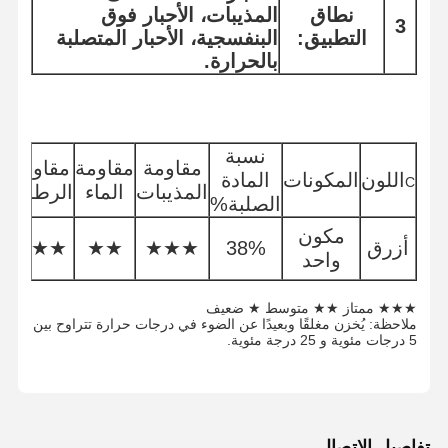
نطاق
المذيبات، الأحبار فوق
3
التطبيق:
البنفسجية، الأحبار المتصلبة
بالحرارة.
نسبة
خ
مقاومة
مقاومة
مقاومة
اللون
المكونات
المادة
C
المذيبات
الماء
الرطوبة
الصلبة%
ا
مكون
أزرق
38%
★★★
★★
★★★
★
واحد
★★★ ممتاز ★★ متوسط ★ ضعيف
ملاحظة: يُخزن مغلقًا وبعيدًا عن الضوء في درجات حرارة تتراوح بين
5 درجات مئوية و 25 درجة مئوية.
تفاصيل الاتصال