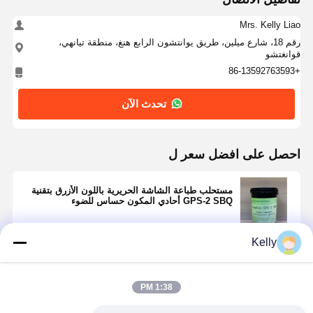
Mrs. Kelly Liao
رقم 18، شارع ميلين، طريق يوانتشون الرابع هنغ، منطقة تيانهي،
قوانغتشو
+86-13592763593
تحدث الآن
احصل على افضل سعر ل
مستحلب طباعة الشاشة الحريرية باللون الأزرق بتقنية
GPS-2 SBQ أحادي المكون حساس للضوء
Kelly
استمر
منزل
المنتجات
أشرطة فيديو
حول بنا
1:38 PM
المنتجات الموصى بها