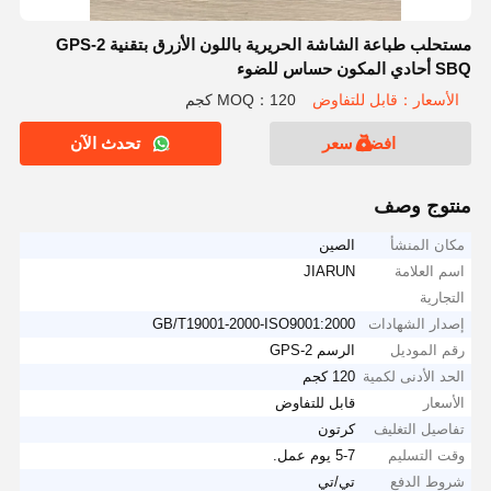
مستحلب طباعة الشاشة الحريرية باللون الأزرق بتقنية GPS-2
SBQ أحادي المكون حساس للضوء
الأسعار：قابل للتفاوض
MOQ：120 كجم
افضل سعر
تحدث الآن
منتوج وصف
مكان المنشأ
الصين
اسم العلامة
JIARUN
التجارية
إصدار الشهادات
GB/T19001-2000-ISO9001:2000
رقم الموديل
الرسم GPS-2
الحد الأدنى لكمية
120 كجم
الأسعار
قابل للتفاوض
تفاصيل التغليف
كرتون
وقت التسليم
5-7 يوم عمل.
شروط الدفع
تي/تي