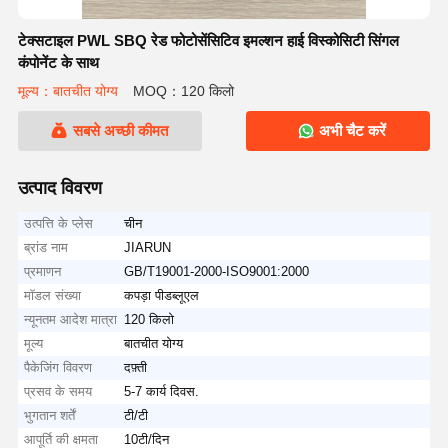
टेक्सटाइल PWL SBQ रेड फोटोसेंसिटिव इमल्शन हाई विस्कोसिटी सिंगल
कंपोनेंट के साथ
मूल्य：बातचीत योग्य
MOQ：120 किलो
सबसे अच्छी कीमत
अभी चैट करें
उत्पाद विवरण
उत्पत्ति के प्लेस
चीन
ब्रांड नाम
JIARUN
प्रमाणन
GB/T19001-2000-ISO9001:2000
मॉडल संख्या
कपड़ा पीडब्लूएल
न्यूनतम आदेश मात्रा
120 किलो
मूल्य
बातचीत योग्य
पैकेजिंग विवरण
दफ़्ती
प्रसव के समय
5-7 कार्य दिवस.
भुगतान शर्तें
टी/टी
आपूर्ति की क्षमता
10टी/दिन