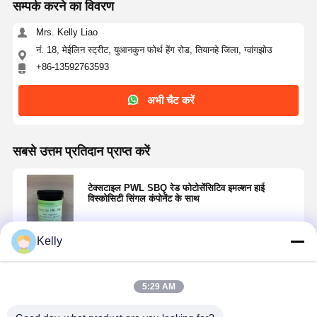
सम्पर्क करने का विवरण
Mrs. Kelly Liao
नं. 18, मेईलिन स्ट्रीट, युआनकुन फोर्थ हेंग रोड, तियानहे जिला, ग्वांगझोउ
+86-13592763593
अभी चैट करें
सबसे उत्तम प्रतिदान प्राप्त करें
टेक्सटाइल PWL SBQ रेड फोटोसेंसिटिव इमल्शन हाई
विस्कोसिटी सिंगल कंपोनेंट के साथ
Kelly
जारी रखें
5:29 AM
अनुशंसित उत्पाद