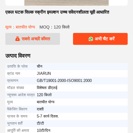
एकल घटक सिल्क स्क्रीन इमल्शन उच्च संवेदनशीलता यूवी आधारित
मूल्य：बातचीत योग्य
MOQ：120 किलो
सबसे अच्छी कीमत
अभी चैट करें
उत्पाद विवरण
उत्पत्ति के प्लेस
चीन
ब्रांड नाम
JIARUN
प्रमाणन
GB/T19001-2000-ISO9001:2000
मॉडल संख्या
विशेषता डीएलई
न्यूनतम आदेश मात्रा
120 किलो
मूल्य
बातचीत योग्य
पैकेजिंग विवरण
दफ़्ती
प्रसव के समय
5-7 कार्य दिवस.
भुगतान शर्तें
टी/टी
आपूर्ति की क्षमता
10टी/दिन