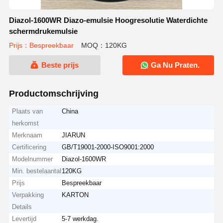
Diazol-1600WR Diazo-emulsie Hoogresolutie Waterdichte
schermdrukemulsie
Prijs：Bespreekbaar
MOQ：120KG
Beste prijs
Ga Nu Praten.
Productomschrijving
Plaats van
China
herkomst
Merknaam
JIARUN
Certificering
GB/T19001-2000-ISO9001:2000
Modelnummer
Diazol-1600WR
Min. bestelaantal
120KG
Prijs
Bespreekbaar
Verpakking
KARTON
Details
Levertijd
5-7 werkdag.