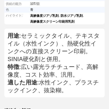
供給の能力
10T/日
色
青
ハイライト:
,
,
高解像度ジアゾ乳剤
防水ジアゾ乳剤
高解像度スクリーン印刷用乳剤
用途
:セラミックタイル、テキスタ
イル（水性インク）、熱硬化性イ
ンクへの直接スクリーン印刷。
SINIA硬化剤と併用。
特徴
:広い露光ラチチュード、高解
像度、コスト効率、汎用。
適した用途
:水性インク、プラスチ
ックインク、抜染糊。