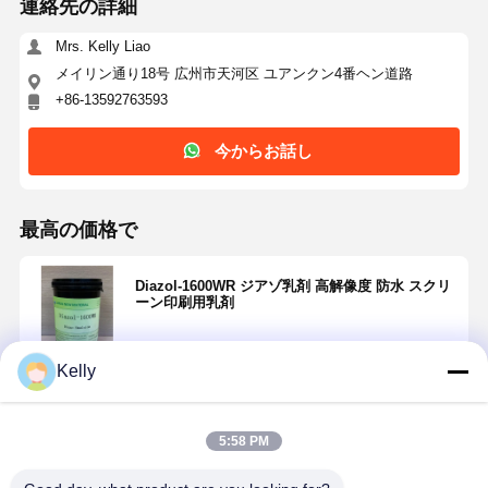
連絡先の詳細
Mrs. Kelly Liao
メイリン通り18号 広州市天河区 ユアンクン4番ヘン道路
+86-13592763593
今からお話し
最高の価格で
Diazol-1600WR ジアゾ乳剤 高解像度 防水 スクリ
ーン印刷用乳剤
Kelly
続行
5:58 PM
推薦されたプロダクト