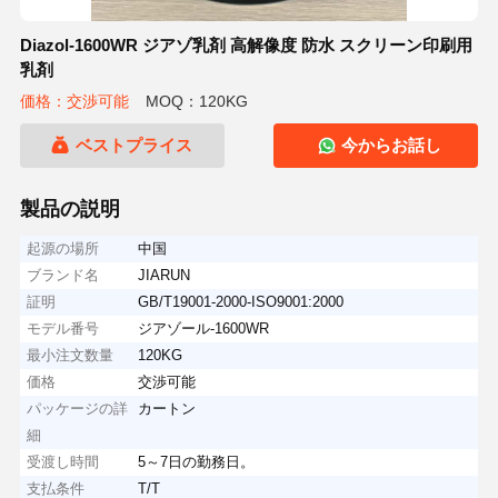
Diazol-1600WR ジアゾ乳剤 高解像度 防水 スクリーン印刷用
乳剤
価格：交渉可能
MOQ：120KG
ベストプライス
今からお話し
製品の説明
起源の場所
中国
ブランド名
JIARUN
証明
GB/T19001-2000-ISO9001:2000
モデル番号
ジアゾール-1600WR
最小注文数量
120KG
価格
交渉可能
パッケージの詳
カートン
細
受渡し時間
5～7日の勤務日。
支払条件
T/T