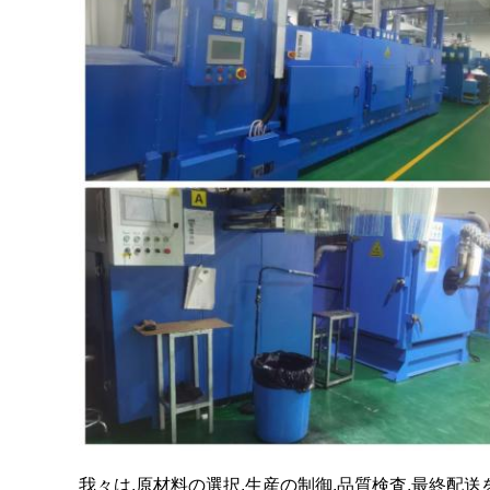
我々は,原材料の選択,生産の制御,品質検査,最終配