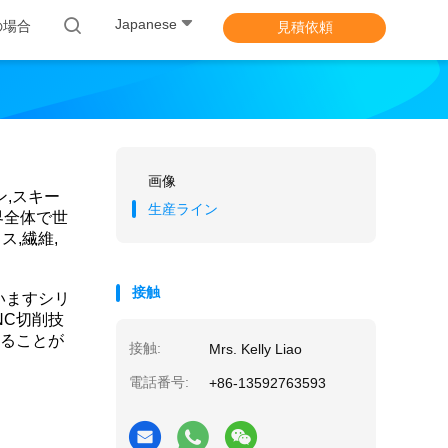
Japanese
の場合
見積依頼
画像
ン,スキー
生産ライン
界全体で世
,繊維,
接触
いますシリ
NC切削技
することが
接触:
Mrs. Kelly Liao
電話番号:
+86-13592763593