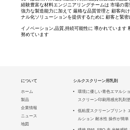
経験豊富な材料エンジニアリングチームは 市場の需
強力な製造能力に加えて 厳格な品質管理と 顧客向
ナル化ソリューションを提供するために 顧客と緊密
イノベーション,品質,持続可能性に 導かれています
努めています
について
シルクスクリーン用乳剤
ホーム
環境に優しい青色エマルシ
製品
スクリーン印刷用感光乳剤
企業情報
低粘度スクリーンプリント 
ニュース
ルション 耐水性 操作が簡単
地図
繊維 PWL SBQ 赤 光敏感性