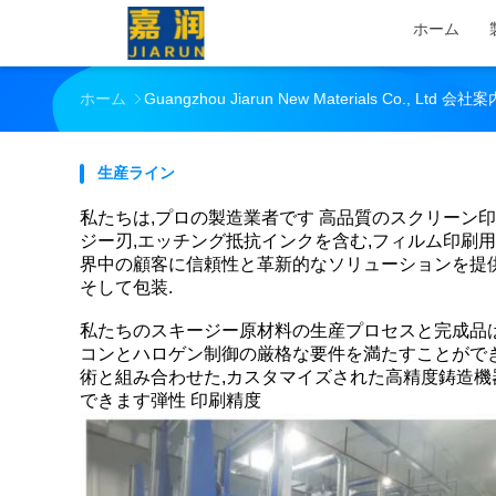
ホーム
ホーム
Guangzhou Jiarun New Materials Co., Ltd 会社案
生産ライン
私たちは,プロの製造業者です 高品質のスクリーン印
ジー刃,エッチング抵抗インクを含む,フィルム印刷
界中の顧客に信頼性と革新的なソリューションを提供す
そして包装.
私たちのスキージー原材料の生産プロセスと完成品は 
コンとハロゲン制御の厳格な要件を満たすことができ
術と組み合わせた,カスタマイズされた高精度鋳造機
できます弾性 印刷精度