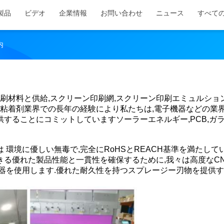
製品
ビデオ
企業情報
お問い合わせ
ニュース
すべて
内
刷材料と供給,スクリーン印刷網,スクリーン印刷エミュルショ
用粘着剤業界での長年の経験により私たちは,電子機器などの業
ることにコミットしていますソーラーエネルギー,PCB,ガラス
環境に優しい無毒で,完全にRoHSとREACH基準を満たして
る優れた製品性能と一貫性を確保するために,我々は高度なC
器を使用します.優れた耐久性を持つスプレージー刃物を提供