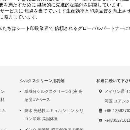
要を満たすために 継続的に先進的な製剤を開発しています.
けサービスに 焦点を当てています生産効率と印刷品質を向上させ
に協力しています.
 私たちはシート印刷業界で 信頼されるグローバルパートナー
シルクスクリーン用乳剤
私達に続いて下さ
ョン
単成分シルクスクリーン乳液 高
メイリン通り1
塗料
感度UVベース
河区 ユアン
エム
防水 光感性エミュルション シリ
+86-1359276
コン印刷 高固体量
kelly852718
 エム
インク 透透性 超高解像度の光敏