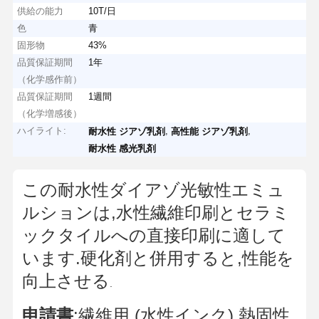
供給の能力
10T/日
色
青
固形物
43%
品質保証期間
1年
（化学感作前）
品質保証期間
1週間
（化学増感後）
ハイライト:
,
,
耐水性 ジアゾ乳剤
高性能 ジアゾ乳剤
耐水性 感光乳剤
この耐水性ダイアゾ光敏性エミュ
ルションは,水性繊維印刷とセラミ
ックタイルへの直接印刷に適して
います.硬化剤と併用すると,性能を
向上させる
.
申請書
:繊維用 (水性インク),熱固性