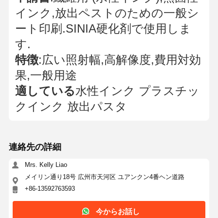
インク,放出ペストのための一般シ
ート印刷.SINIA硬化剤で使用しま
す.
特徴
:広い照射幅,高解像度,費用対効
果,一般用途
適している
水性インク プラスチッ
クインク 放出パスタ
連絡先の詳細
Mrs. Kelly Liao
メイリン通り18号 広州市天河区 ユアンクン4番ヘン道路
+86-13592763593
今からお話し