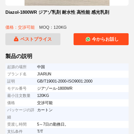
Diazol-1800WR ジアゾ乳剤 耐水性 高性能 感光乳剤
価格：交渉可能
MOQ：120KG
ベストプライス
今からお話し
製品の説明
起源の場所
中国
ブランド名
JIARUN
証明
GB/T19001-2000-ISO9001:2000
モデル番号
ジアゾール-1800WR
最小注文数量
120KG
価格
交渉可能
パッケージの詳
カートン
細
受渡し時間
5～7日の勤務日。
支払条件
T/T