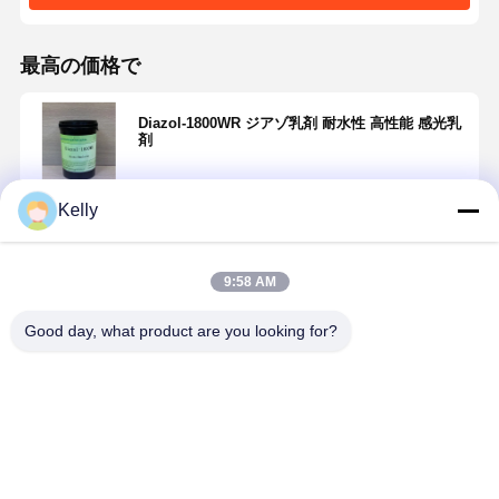
最高の価格で
Diazol-1800WR ジアゾ乳剤 耐水性 高性能 感光乳
剤
Kelly
続行
9:58 AM
推薦されたプロダクト
Good day, what product are you looking for?
ホーム
製品
ビデオ
企業情報
環境に優しい
低粘度スクリ
繊維 PWL
単成分シル
青色エマルシ
ーンプリント
SBQ 赤 光敏感
スクリーン