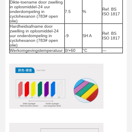
Dikte-toename door zwelling
in oplosmiddel-24 uur
Ref. BS
onderdompeling in
7.5
%
ISO 1817
cyclohexanon (783# open
Fabrieksreis
Kwaliteitscont
Contacteer
Nieuws
olie)
Role
Ons
Hardheidsafname door
zwelling in oplosmiddel-24
Ref. BS
uur onderdompeling in
-9
SH A
ISO 1817
cyclohexanon (783# open
olie)
Werkomgevingstemperatuur
0/+60
°C
—
Alle Gevallen
Ga Nu
Praten.
schermdruknetten
Emulsie voor zeefdrukken
Zeefdrukwisserblad
Etsweerstandinkt
Materiaal voor schermdrukken