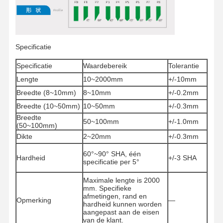
Kleefmiddel voor schermdrukken
Zeefdruk spanningsmeter
Specificatie
Specificatie
Waardebereik
Tolerantie
Lengte
10~2000mm
+/-10mm
Breedte (8~10mm)
8~10mm
+/-0.2mm
Breedte (10~50mm)
10~50mm
+/-0.3mm
Breedte
50~100mm
+/-1.0mm
(50~100mm)
Dikte
2~20mm
+/-0.3mm
60°~90° SHA, één
Hardheid
+/-3 SHA
specificatie per 5°
Maximale lengte is 2000
mm. Specifieke
afmetingen, rand en
Opmerking
—
hardheid kunnen worden
aangepast aan de eisen
van de klant.