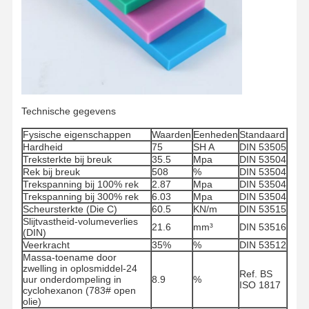
Technische gegevens
Fysische eigenschappen
Waarden
Eenheden
Standaard
Hardheid
75
SH A
DIN 53505
Treksterkte bij breuk
35.5
Mpa
DIN 53504
Rek bij breuk
508
%
DIN 53504
Trekspanning bij 100% rek
2.87
Mpa
DIN 53504
Trekspanning bij 300% rek
6.03
Mpa
DIN 53504
Scheursterkte (Die C)
60.5
KN/m
DIN 53515
Slijtvastheid-volumeverlies
21.6
mm³
DIN 53516
(DIN)
Veerkracht
35%
%
DIN 53512
Massa-toename door
Thuis
Producten
Videos
Over Ons
zwelling in oplosmiddel-24
Ref. BS
uur onderdompeling in
8.9
%
ISO 1817
cyclohexanon (783# open
olie)