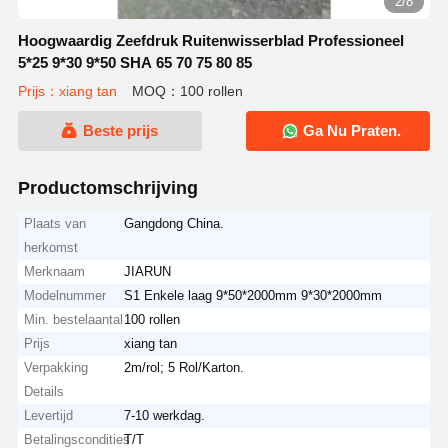
2/8
Hoogwaardig Zeefdruk Ruitenwisserblad Professioneel
5*25 9*30 9*50 SHA 65 70 75 80 85
Prijs：xiang tan
MOQ：100 rollen
Beste prijs
Ga Nu Praten.
Productomschrijving
Plaats van
Gangdong China.
herkomst
Merknaam
JIARUN
Modelnummer
S1 Enkele laag 9*50*2000mm 9*30*2000mm
Min. bestelaantal
100 rollen
Prijs
xiang tan
Verpakking
2m/rol; 5 Rol/Karton.
Details
Levertijd
7-10 werkdag.
Betalingscondities
T/T