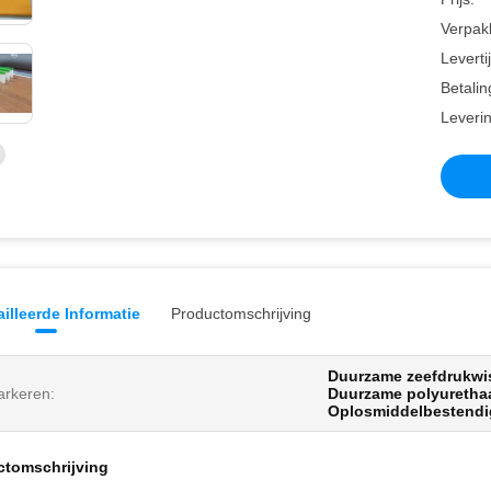
Verpakk
Leverti
Betalin
Leveri
illeerde Informatie
Productomschrijving
Duurzame zeefdrukwi
rkeren:
Duurzame polyurethaa
Oplosmiddelbestendi
ctomschrijving