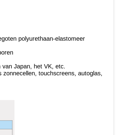
egoten polyurethaan-elastomeer
 boren
n van Japan, het VK, etc.
s zonnecellen, touchscreens, autoglas,