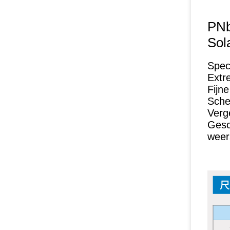
PNb
Sol
Spec
Extr
Fijne
Sche
Verg
Gesc
weer