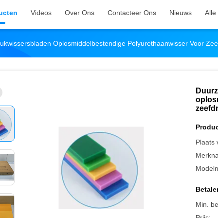
ucten
Videos
Over Ons
Contacteer Ons
Nieuws
Alle
kwissersbladen Oplosmiddelbestendige Polyurethaanwisser Voor Zee
Duurz
oplos
zeefd
Produc
Plaats
Merkn
Model
Betale
Min. be
Prijs: