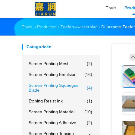
Thuis
Prod
Thuis
Producten
Zeefdrukwisserblad
Duurzame Zeefdru
Catagorieën
Screen Printing Mesh
(2)
Screen Printing Emulsion
(16)
Screen Printing Squeegee
(4)
Blade
Etching Resist Ink
(1)
Screen Printing Material
(10)
Screen Printing Adhesive
(2)
Screen Printing Tension