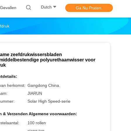
Dutch
 Gevallen
Ga Nu Praten.
fdruk
ame zeefdrukwissersbladen
middelbestendige polyurethaanwisser voor
ruk
tdetails:
 van herkomst:
Gangdong China.
aam:
JIARUN
nummer:
Solar High Speed-serie
n & Verzenden Algemene voorwaarden:
stelaantal:
100 rollen
xiang tan