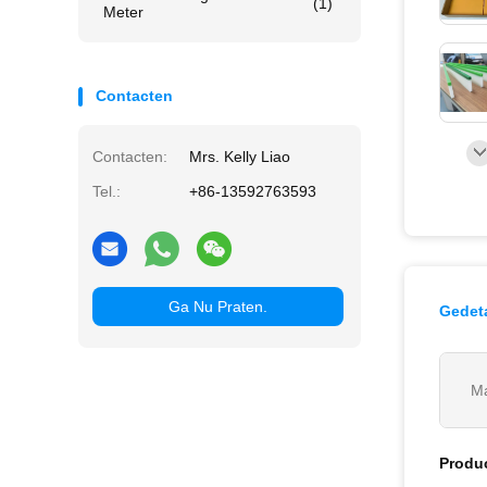
(1)
Meter
Contacten
Contacten:
Mrs. Kelly Liao
Tel.:
+86-13592763593
Ga Nu Praten.
Gedeta
Ma
Produ