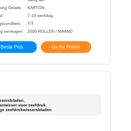
ing Details:
KARTON
jd:
7-10 werkdag.
gscondities:
T/T
ng vermogen:
2000 ROLLEN / MAAND
Beste Prijs
Ga Nu Praten.
ssersbladen
,
nwisser voor zeefdruk
,
ge zeefdrukwissersbladen