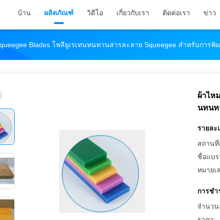
บ้าน
ผลิตภัณฑ์
วิดีโอ
เกี่ยวกับเรา
ติดต่อเรา
ข่าว
Squeegee Blades โพลียูเรเทนทนทานสารละลาย Squeegee สําหรับการพิม
ผ้าไห
นทนทา
รายละเ
สถานที่
ชื่อแบร
หมายเล
การชำร
จำนวนสั่
ราคา: