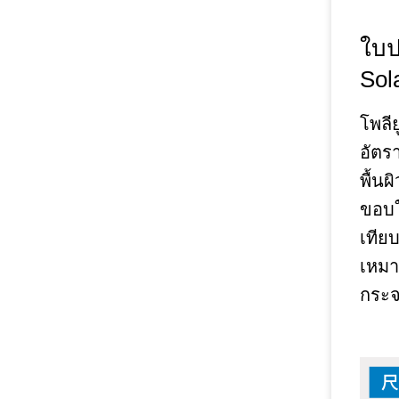
ใบป
Sol
โพลี
อัตร
พื้น
ขอบใ
เทีย
เหมา
กระจ