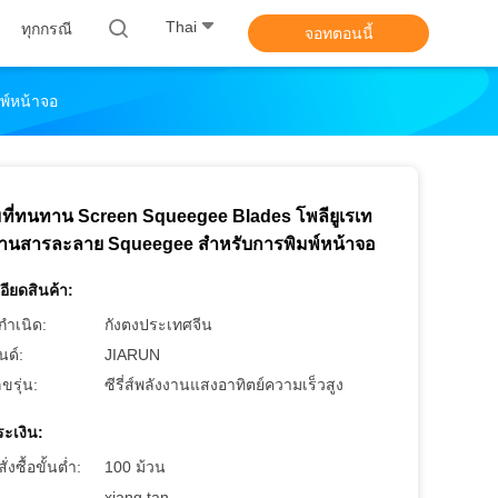
Thai
ทุกกรณี
จอทตอนนี้
พ์หน้าจอ
มที่ทนทาน Screen Squeegee Blades โพลียูเรเท
นสารละลาย Squeegee สําหรับการพิมพ์หน้าจอ
อียดสินค้า:
กำเนิด:
กังตงประเทศจีน
นด์:
JIARUN
ขรุ่น:
ซีรี่ส์พลังงานแสงอาทิตย์ความเร็วสูง
ะเงิน:
งซื้อขั้นต่ำ:
100 ม้วน
xiang tan