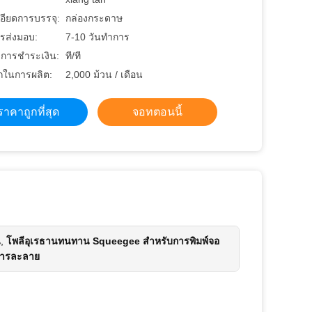
อียดการบรรจุ:
กล่องกระดาษ
รส่งมอบ:
7-10 วันทำการ
ขการชำระเงิน:
ที/ที
ในการผลิต:
2,000 ม้วน / เดือน
ราคาถูกที่สุด
จอทตอนนี้
น
,
โพลีอุเรธานทนทาน Squeegee สําหรับการพิมพ์จอ
สารละลาย