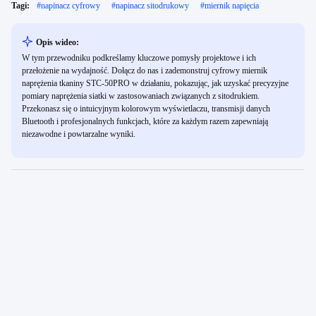
Tagi:
#
napinacz cyfrowy
#
napinacz sitodrukowy
#
miernik napięcia
Opis wideo:
W tym przewodniku podkreślamy kluczowe pomysły projektowe i ich
przełożenie na wydajność. Dołącz do nas i zademonstruj cyfrowy miernik
naprężenia tkaniny STC-50PRO w działaniu, pokazując, jak uzyskać precyzyjne
pomiary naprężenia siatki w zastosowaniach związanych z sitodrukiem.
Przekonasz się o intuicyjnym kolorowym wyświetlaczu, transmisji danych
Bluetooth i profesjonalnych funkcjach, które za każdym razem zapewniają
niezawodne i powtarzalne wyniki.