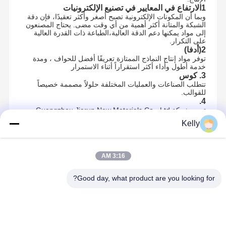
1الارتفاع في المعايير في تصنيع الإلكترونيات
وبما أن المكونات الإلكترونية تصبح أصغر وأكثر تعقيدًا، فإن دقة
الشبكة والمتانة أكثر أهمية من أي وقت مضى. يحتاج المصنعون
إلى مواد يمكنها دعم الدقة العالية،الطباعة ذات القدرة العالية
على التكرار.
2(أدفا)
توفر مواد إنتاج النماذج الممتازة تعريفًا أفضل للحواف ، ومدة
خدمة أطول وأداء أكثر استقراراً أثناء الاستمرار
3. كوس
تتطلب الصناعات والعمليات المختلفة حلولاً مصممة خصيصاً
للقوالب.
4.
تجمع شركة Guangzhou Jiarun New Materials Co.، Ltd. بين
المواد ذات الجودة مع الدعم الفني المهني، مما يساعد العملاء
Kelly
على اختيار حلول النماذج المناسبة وتحسين عمليات الإنتاج
الخاصة بهم.
3:16 AM
Recommended Products
Good day, what product are you looking for?