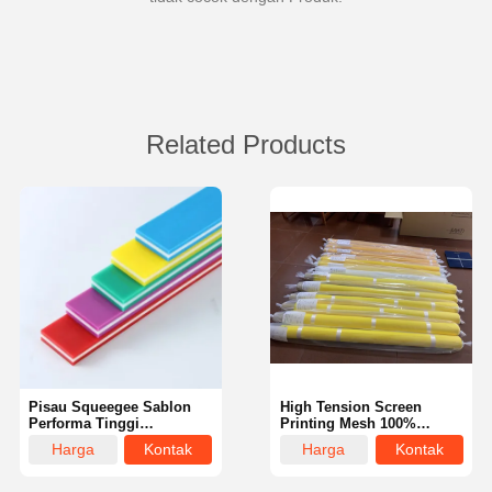
Related Products
Pisau Squeegee Sablon
High Tension Screen
Performa Tinggi
Printing Mesh 100%
Profesional 5*25 9*30 9*50
Polyester Nylon Silk
Harga
Kontak
Harga
Kontak
SHA 65 70 75 80 85
Elastisitas Rendah
terbaik
terbaik