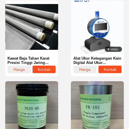
Kawat Baja Tahan Karat
Alat Ukur Ketegangan Kain
Presisi Tinggi Jaring
Digital Alat Ukur
Sablon Tahan Lama
Ketegangan Sablon
Harga
Kontak
Harga
Kontak
Tinggi
Canggih Cerdas
terbaik
terbaik