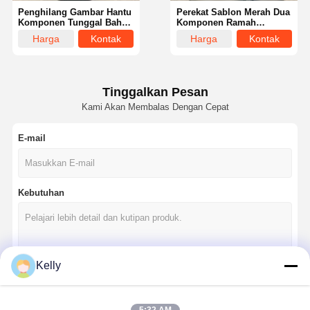
Penghilang Gambar Hantu
Perekat Sablon Merah Dua
Komponen Tunggal Bahan
Komponen Ramah
Sablon Profesional
Lingkungan
Harga
Kontak
Harga
Kontak
terbaik
terbaik
Tinggalkan Pesan
Kami Akan Membalas Dengan Cepat
E-mail
Kebutuhan
Kelly
Rumah
Produk
Video
Tentang Kita
Terus