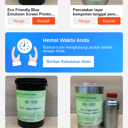
Eco Friendly Blue
Pencetakan layar
Emulsion Screen Printing
komponen tunggal perekat
Cat Emulsi Foto
cepat kering kuat untuk
Harga
Kontak
Harga
Kontak
bingkai logam
terbaik
terbaik
Hemat Waktu Anda
Biarkan kami menghubungi produk terbaik
dengan Anda.
Berikan Kebutuhan Anda