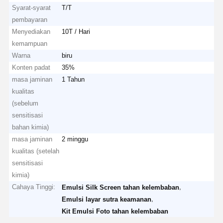
Syarat-syarat
T/T
pembayaran
Menyediakan
10T / Hari
kemampuan
Warna
biru
Konten padat
35%
masa jaminan
1 Tahun
kualitas
(sebelum
sensitisasi
bahan kimia)
masa jaminan
2 minggu
kualitas (setelah
sensitisasi
kimia)
Cahaya Tinggi:
,
Emulsi Silk Screen tahan kelembaban
,
Emulsi layar sutra keamanan
Kit Emulsi Foto tahan kelembaban