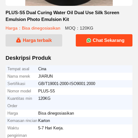
PLUS-S5 Dual Curing Water Oil Dual Use Silk Screen
Emulsion Photo Emulsion Kit
Harga：Bisa dinegosiasikan
MOQ：120KG
Harga terbaik
Chat Sekarang
Deskripsi Produk
Tempat asal
Cina
Nama merek
JIARUN
Sertifikasi
GB/T19001-2000-ISO9001:2000
Nomor model
PLUS-S5
Kuantitas min
120KG
Order
Harga
Bisa dinegosiasikan
Kemasan rincian
Karton
Waktu
5-7 Hari Kerja.
pengiriman